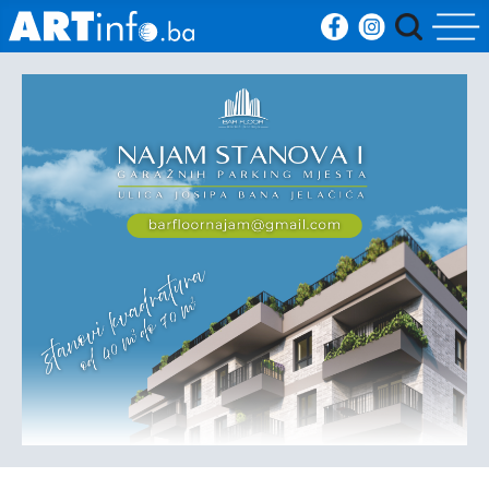
Početna
Vijesti
Sport
Kultura
Crna
kronika
Politika
Zanimljivosti