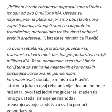
„Prilikom izrade rebalansa napravili smo uštede u
iznosu od oko 8 milijuna KM. Uštede su
napravljene na plaćama jer smo obustavili nova
zapošljavanja, uštedjeli smo i na kapitalnim
transferima, materijalnim troškovima i nabavci
stalnih sredstava…“
, kazala je ministrica Plavčić
„U ovom rebalansu proračuna povećani su
transferi u okviru ministarstva gospodarstva na 5,6
milijuna KM. To su namjenska sredstva i bit će
korištena za saniranje negativnih ekonomskih
posljedica uzrokovanih pandemijom
koronavirusa.“
, dodala je ministrica Plavčić.
Istaknula je kako ovaj rebalans nije idealan, no on je
nužan i u ovoj fazi jedini moguć jer je izrađen uz
mnogo ušteda, smanjenje rashoda i
preusmjeravanje sredstva u svrhu pomoći
gospodarstvu.