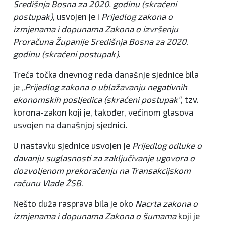
Središnja Bosna za 2020. godinu (skraćeni
postupak)
, usvojen je i
Prijedlog zakona o
izmjenama i dopunama Zakona o izvršenju
Proračuna Županije Središnja Bosna za 2020.
godinu (skraćeni postupak)
.
Treća točka dnevnog reda današnje sjednice bila
je
„Prijedlog zakona o ublažavanju negativnih
ekonomskih posljedica (skraćeni postupak“
, tzv.
korona-zakon koji je, također, većinom glasova
usvojen na današnjoj sjednici.
U nastavku sjednice usvojen je
Prijedlog odluke o
davanju suglasnosti za zaključivanje ugovora o
dozvoljenom prekoračenju na Transakcijskom
računu Vlade ŽSB
.
Nešto duža rasprava bila je oko
Nacrta zakona o
izmjenama i dopunama Zakona o šumama
koji je