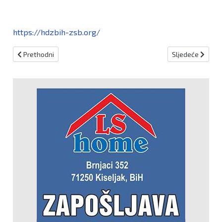
https://hdzbih-zsb.org/
Prethodni članak: Osigurati jednakopravnost konstitutivnih naroda
Sljedeći članak:
Prethodni
Sljedeće