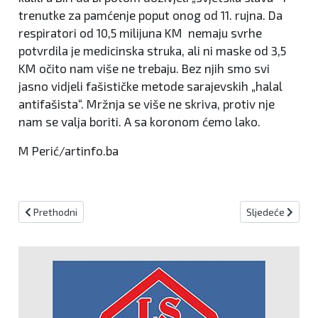
trenutke za pamćenje poput onog od 11. rujna. Da
respiratori od 10,5 milijuna KM nemaju svrhe
potvrdila je medicinska struka, ali ni maske od 3,5
KM očito nam više ne trebaju. Bez njih smo svi
jasno vidjeli fašističke metode sarajevskih „halal
antifašista“. Mržnja se više ne skriva, protiv nje
nam se valja boriti. A sa koronom ćemo lako.
M Perić/artinfo.ba
Prethodni članak: Kada spasiš jedan život onda si heroj, a kada s
Sljedeći članak:
Prethodni
Sljedeće