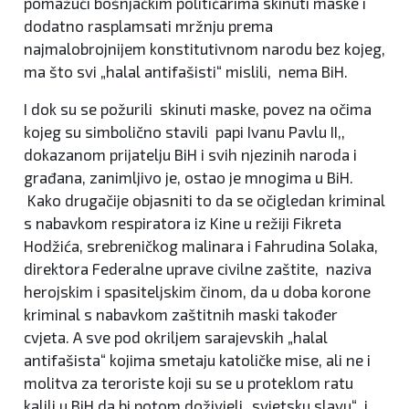
pomažući bošnjačkim političarima skinuti maske i
dodatno rasplamsati mržnju prema
najmalobrojnijem konstitutivnom narodu bez kojeg,
ma što svi „halal antifašisti“ mislili, nema BiH.
I dok su se požurili skinuti maske, povez na očima
kojeg su simbolično stavili papi Ivanu Pavlu II,,
dokazanom prijatelju BiH i svih njezinih naroda i
građana, zanimljivo je, ostao je mnogima u BiH.
Kako drugačije objasniti to da se očigledan kriminal
s nabavkom respiratora iz Kine u režiji Fikreta
Hodžića, srebreničkog malinara i Fahrudina Solaka,
direktora Federalne uprave civilne zaštite, naziva
herojskim i spasiteljskim činom, da u doba korone
kriminal s nabavkom zaštitnih maski također
cvjeta. A sve pod okriljem sarajevskih „halal
antifašista“ kojima smetaju katoličke mise, ali ne i
molitva za teroriste koji su se u proteklom ratu
kalili u BiH da bi potom doživjeli „svjetsku slavu“ i