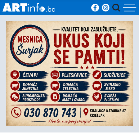
Početna
Vijesti
Sport
Kultura
Crna
kronika
Politika
Zanimljivosti