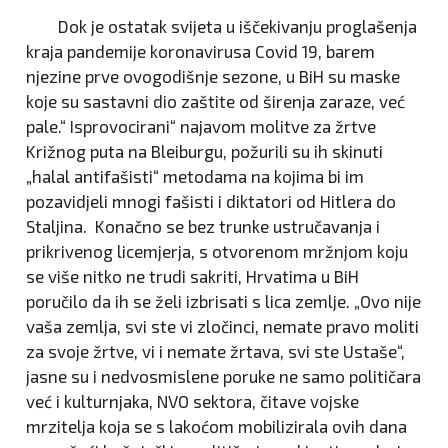
Dok je ostatak svijeta u iščekivanju proglašenja
kraja pandemije koronavirusa Covid 19, barem
njezine prve ovogodišnje sezone, u BiH su maske
koje su sastavni dio zaštite od širenja zaraze, već
pale.“ Isprovocirani“ najavom molitve za žrtve
Križnog puta na Bleiburgu, požurili su ih skinuti
„halal antifašisti“ metodama na kojima bi im
pozavidjeli mnogi fašisti i diktatori od Hitlera do
Staljina. Konačno se bez trunke ustručavanja i
prikrivenog licemjerja, s otvorenom mržnjom koju
se više nitko ne trudi sakriti, Hrvatima u BiH
poručilo da ih se želi izbrisati s lica zemlje. „Ovo nije
vaša zemlja, svi ste vi zločinci, nemate pravo moliti
za svoje žrtve, vi i nemate žrtava, svi ste Ustaše“,
jasne su i nedvosmislene poruke ne samo političara
već i kulturnjaka, NVO sektora, čitave vojske
mrzitelja koja se s lakoćom mobilizirala ovih dana