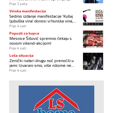
Prije 3 sata
Vinska manifestacija
Sedmo izdanje manifestacije 'Kušaj
ljubuška vina' donosi vrhunska vina,
gastronomiju i glazbu
Prije 4 sati
Popusti za kupce
Mesnice Šišović spremno čekaju s
novom vikend-akcijom!
Prije 4 sati
Loša situacija
Zenički rudari drugu noć prenoćili u
jami: Izvarani smo, više nikome ne
vjerujemo
Prije 4 sati