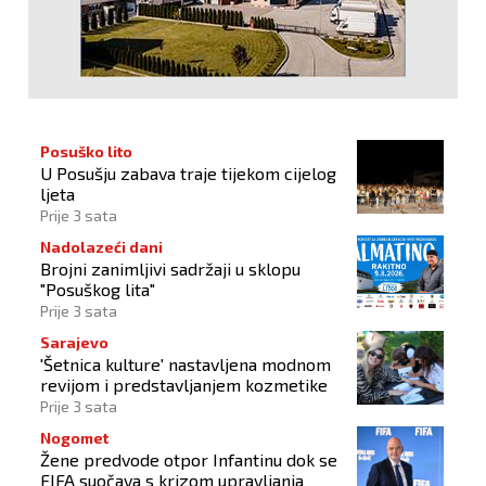
Posuško lito
U Posušju zabava traje tijekom cijelog
ljeta
Prije 3 sata
Nadolazeći dani
Brojni zanimljivi sadržaji u sklopu
"Posuškog lita"
Prije 3 sata
Sarajevo
'Šetnica kulture' nastavljena modnom
revijom i predstavljanjem kozmetike
Prije 3 sata
Nogomet
Žene predvode otpor Infantinu dok se
FIFA suočava s krizom upravljanja