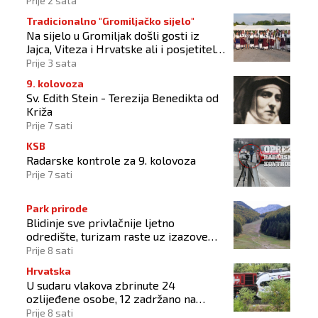
Prije 2 sata
Tradicionalno "Gromiljačko sijelo"
Na sijelo u Gromiljak došli gosti iz
Jajca, Viteza i Hrvatske ali i posjetitelji
od Austrije do Australije
Prije 3 sata
9. kolovoza
Sv. Edith Stein - Terezija Benedikta od
Križa
Prije 7 sati
KSB
Radarske kontrole za 9. kolovoza
Prije 7 sati
Park prirode
Blidinje sve privlačnije ljetno
odredište, turizam raste uz izazove
očuvanja prirode
Prije 8 sati
Hrvatska
U sudaru vlakova zbrinute 24
ozlijeđene osobe, 12 zadržano na
liječenju
Prije 8 sati