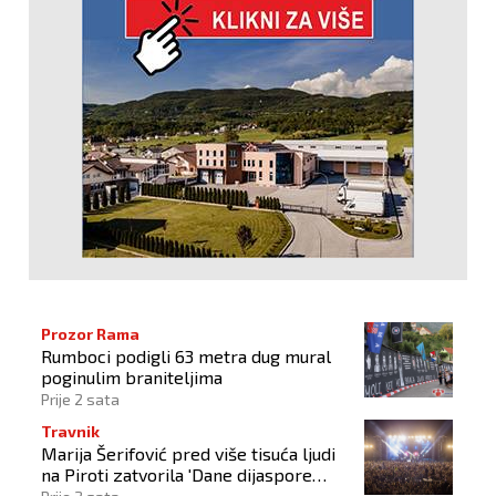
Prozor Rama
Rumboci podigli 63 metra dug mural
poginulim braniteljima
Prije 2 sata
Travnik
Marija Šerifović pred više tisuća ljudi
na Piroti zatvorila 'Dane dijaspore
2026'