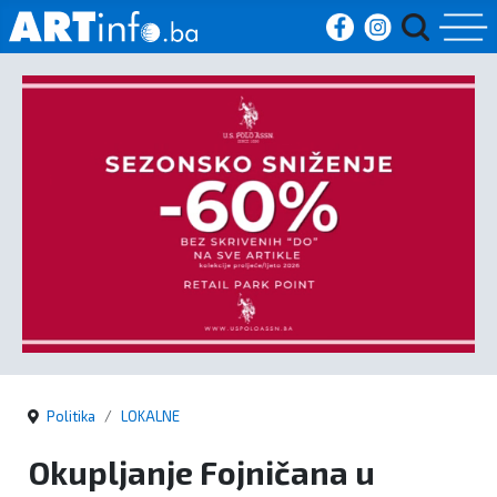
Početna
Vijesti
Sport
Kultura
Crna
kronika
Politika
LOKALNE
Politika
Okupljanje Fojničana u
Zanimljivosti