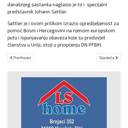
današnjeg sastanka naglasio je to i specijalni
predstavnik Johann Sattler.
Sattler je i ovom prilikom izrazio opredijeljenost za
pomoć Bosni i Hercegovini na njenom europskom
putu i ispunjavanju obaveza koje su preduvjet
članstvu u Uniji, stoji u priopćenju DN PFBIH.
Prethodni članak: TRILATERALA U BEOGRADU Autoput će povezati B
Sljedeći članak:
Prethodni
Sljedeće