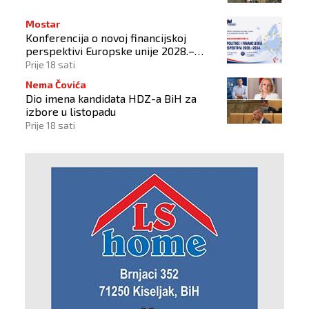
Mostar
Konferencija o novoj financijskoj
perspektivi Europske unije 2028.–
2034.
Prije 18 sati
Nema Čovića
Dio imena kandidata HDZ-a BiH za
izbore u listopadu
Prije 18 sati