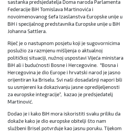
sastanka predsjedatelja Doma naroda Parlamenta
Federacije BiH Tomislava Martinovića i
novoimenovanog šefa Izaslanstva Europske unije u
BiH i specijalnog predstavnika Europske unije u BiH
Johanna Sattlera.
Riječ je o nastupnom posjetu koji je sugovornicima
poslužio za razmjenu mišljenja o aktualnoj
političkoj situaciji, nužnoj uspostavi Vijeća ministara
BiH ali i budućnosti Bosne i Hercegovine. "Bosna i
Hercegovina je dio Europe i hrvatski narod je jasno
orijentiran ka Briselu. Svi naši dosadašnji napori bili
su usmjereni ka dokazivanju jasne opredijeljenosti
za europske integracije“, kazao je predsjedatelj
Martinović.
Dodao je i kako BiH mora iskoristiti svaku priliku da
dokaže kako je dio europske obitelji što nam
službeni Brisel potvrđuje kao jasnu poruku. Tijekom