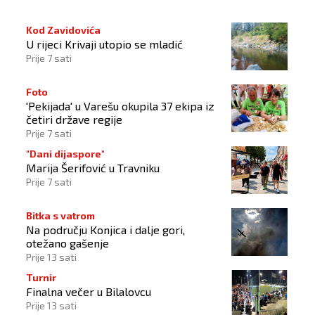
Kod Zavidovića
U rijeci Krivaji utopio se mladić
Prije 7 sati
Foto
'Pekijada' u Varešu okupila 37 ekipa iz
četiri države regije
Prije 7 sati
"Dani dijaspore"
Marija Šerifović u Travniku
Prije 7 sati
Bitka s vatrom
Na području Konjica i dalje gori,
otežano gašenje
Prije 13 sati
Turnir
Finalna večer u Bilalovcu
Prije 13 sati