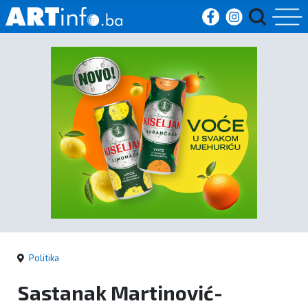
Početna
Vijesti
Sport
Kultura
Crna
kronika
Politika
Politika
Sastanak Martinović-
Zanimljivosti