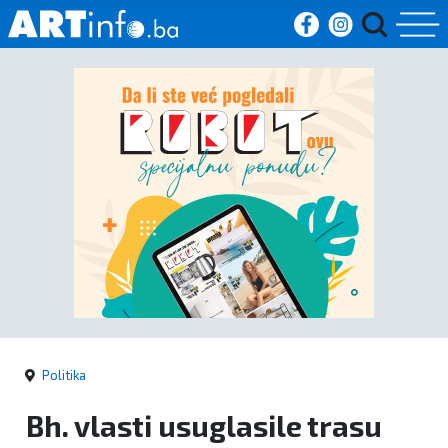
Početna
Vijesti
Sport
Kultura
Crna
kronika
Politika
Politika
Bh. vlasti usuglasile trasu
Zanimljivosti