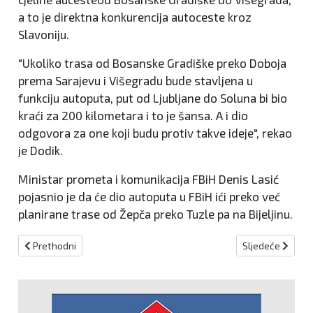
a to je direktna konkurencija autoceste kroz
Slavoniju.
"Ukoliko trasa od Bosanske Gradiške preko Doboja
prema Sarajevu i Višegradu bude stavljena u
funkciju autoputa, put od Ljubljane do Soluna bi bio
kraći za 200 kilometara i to je šansa. A i dio
odgovora za one koji budu protiv takve ideje", rekao
je Dodik.
Ministar prometa i komunikacija FBiH Denis Lasić
pojasnio je da će dio autoputa u FBiH ići preko već
planirane trase od Žepča preko Tuzle pa na Bijeljinu.
Prethodni članak: Umirovljenici će moći u banje na račun Zavoda 
Sljedeći članak:
Prethodni
Sljedeće