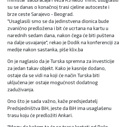
su se danas o konačnoj trasi cjeline autoceste i
brze ceste Sarajevo - Beograd.
"Usaglasili smo se da jedinstvena dionica bude
zvanično predložena i bit će ucrtana na kartu u
narednih sedam dana, nakon čega će biti puštena
na dalje usvajanje", rekao je Dodik na konferenciji za
medije nakon sastanka, piše klix.ba
On je naglasio da je Turska spremna za investicije
za jedan takav objekt. Kako je kasnije dodano,
ostaje da se vidi na koji će način Turska biti
uključena jer ostaje mogućnost dodatnog
zaduživanja.
Ono što je sada važno, kaže predsjedatelj
Predsjedništva BiH, jeste da BiH ima usaglašenu
trasu koju će predložiti Ankari.
"Mogu da kažem ta će se trasa kretati od Rače