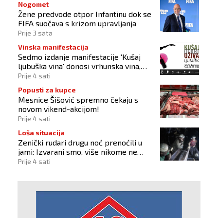
Nogomet
Žene predvode otpor Infantinu dok se
FIFA suočava s krizom upravljanja
Prije 3 sata
Vinska manifestacija
Sedmo izdanje manifestacije 'Kušaj
ljubuška vina' donosi vrhunska vina,
gastronomiju i glazbu
Prije 4 sati
Popusti za kupce
Mesnice Šišović spremno čekaju s
novom vikend-akcijom!
Prije 4 sati
Loša situacija
Zenički rudari drugu noć prenoćili u
jami: Izvarani smo, više nikome ne
vjerujemo
Prije 4 sati