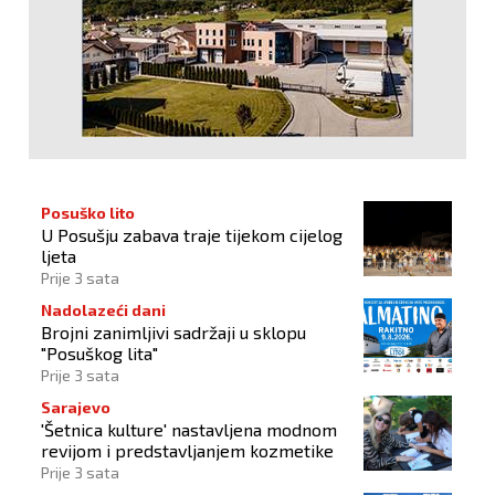
Posuško lito
U Posušju zabava traje tijekom cijelog
ljeta
Prije 3 sata
Nadolazeći dani
Brojni zanimljivi sadržaji u sklopu
"Posuškog lita"
Prije 3 sata
Sarajevo
'Šetnica kulture' nastavljena modnom
revijom i predstavljanjem kozmetike
Prije 3 sata