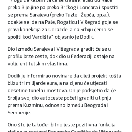
preko Bijeljine pa preko Brčkog i Lončara i spustiti
se prema Sarajevu (preko Tuzle i Žepča, op.a.),
odakle se ide na Pale, Rogaticu i Višegrad gdje se
pravi konekcija za Goražde, a na Srbiju ćemo se
spojiti kod Vardišta", objasnio je Dodik.
Dio između Sarajeva i Višegrada gradit će se u
profilu brze ceste, dok dio u Federaciji ostaje na
volju entitetskim vlastima.
Dodik je informirao novinare da cijeli projekt košta
blizu tri milijarde eura, a na cijenu će utjecati
desetine tunela i mostova. On je podsjetio da će
Srbija svoj dio autoceste početi graditi u lipnju
prema Kuzminu, odnosno između Beograda i
Semberije.
Ono što je također bitno jeste pozitivna funkcija
cjeline aucesteod Bosanske Gradiške do Višegrada,