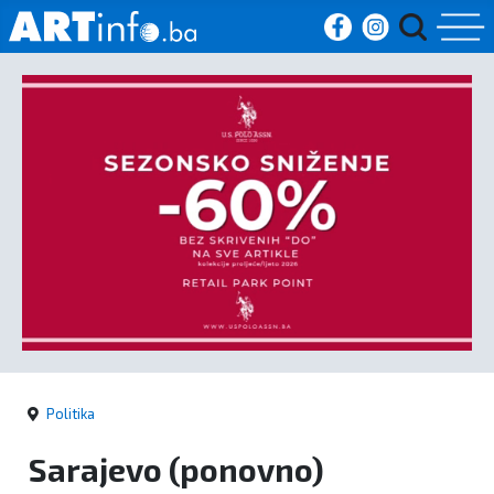
Početna
Vijesti
Sport
Kultura
Crna
kronika
Politika
Politika
Sarajevo (ponovno)
Zanimljivosti