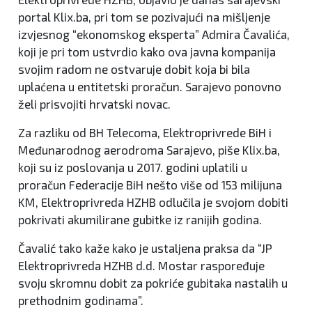
portal Klix.ba, pri tom se pozivajući na mišljenje
izvjesnog “ekonomskog eksperta” Admira Čavalića,
koji je pri tom ustvrdio kako ova javna kompanija
svojim radom ne ostvaruje dobit koja bi bila
uplaćena u entitetski proračun. Sarajevo ponovno
želi prisvojiti hrvatski novac.
Za razliku od BH Telecoma, Elektroprivrede BiH i
Međunarodnog aerodroma Sarajevo, piše Klix.ba,
koji su iz poslovanja u 2017. godini uplatili u
proračun Federacije BiH nešto više od 153 milijuna
KM, Elektroprivreda HZHB odlučila je svojom dobiti
pokrivati akumilirane gubitke iz ranijih godina.
Čavalić tako kaže kako je ustaljena praksa da “JP
Elektroprivreda HZHB d.d. Mostar raspoređuje
svoju skromnu dobit za pokriće gubitaka nastalih u
prethodnim godinama”.