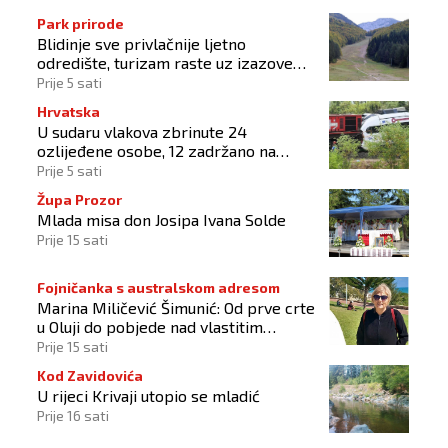
Park prirode
Blidinje sve privlačnije ljetno
odredište, turizam raste uz izazove
očuvanja prirode
Prije 5 sati
Hrvatska
U sudaru vlakova zbrinute 24
ozlijeđene osobe, 12 zadržano na
liječenju
Prije 5 sati
Župa Prozor
Mlada misa don Josipa Ivana Solde
Prije 15 sati
Fojničanka s australskom adresom
Marina Miličević Šimunić: Od prve crte
u Oluji do pobjede nad vlastitim
„olujama“
Prije 15 sati
Kod Zavidovića
U rijeci Krivaji utopio se mladić
Prije 16 sati