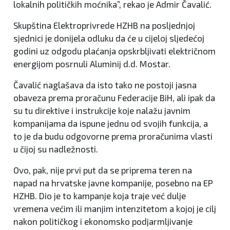
lokalnih političkih moćnika”, rekao je Admir Čavalić.
Skupština Elektroprivrede HZHB na posljednjoj
sjednici je donijela odluku da će u cijeloj sljedećoj
godini uz odgodu plaćanja opskrbljivati električnom
energijom posrnuli Aluminij d.d. Mostar.
Čavalić naglašava da isto tako ne postoji jasna
obaveza prema proračunu Federacije BiH, ali ipak da
su tu direktive i instrukcije koje nalažu javnim
kompanijama da ispune jednu od svojih funkcija, a
to je da budu odgovorne prema proračunima vlasti
u čijoj su nadležnosti.
Ovo, pak, nije prvi put da se priprema teren na
napad na hrvatske javne kompanije, posebno na EP
HZHB. Dio je to kampanje koja traje već dulje
vremena većim ili manjim intenzitetom a kojoj je cilj
nakon političkog i ekonomsko podjarmljivanje