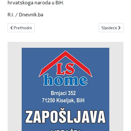
hrvatskoga naroda u BiH.
R.I. / Dnevnik.ba
Prethodni članak: Predsjedništvo BiH složno jedino oko tužbe pro
Sljedeći članak:
Prethodni
Sljedeće