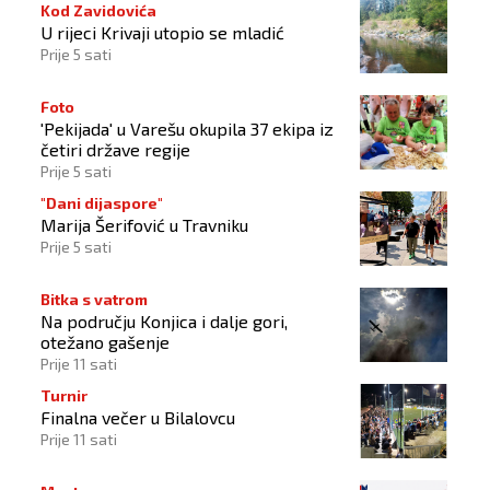
Kod Zavidovića
U rijeci Krivaji utopio se mladić
Prije 5 sati
Foto
'Pekijada' u Varešu okupila 37 ekipa iz
četiri države regije
Prije 5 sati
"Dani dijaspore"
Marija Šerifović u Travniku
Prije 5 sati
Bitka s vatrom
Na području Konjica i dalje gori,
otežano gašenje
Prije 11 sati
Turnir
Finalna večer u Bilalovcu
Prije 11 sati