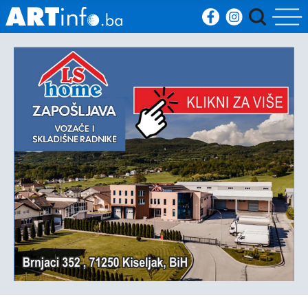
Početna
Vijesti
Sport
Kultura
Crna
kronika
Politika
Zanimljivosti