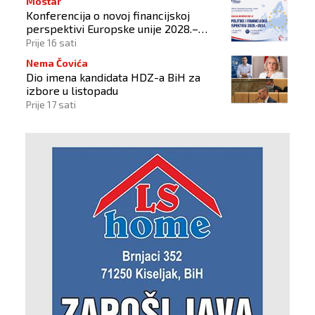
Mostar
Konferencija o novoj financijskoj
perspektivi Europske unije 2028.–
2034.
Prije 16 sati
Nema Čovića
Dio imena kandidata HDZ-a BiH za
izbore u listopadu
Prije 17 sati