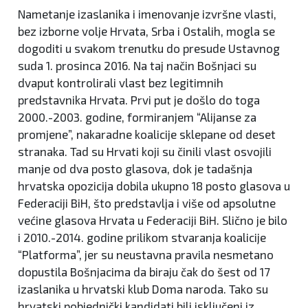
Nametanje izaslanika i imenovanje izvršne vlasti,
bez izborne volje Hrvata, Srba i Ostalih, mogla se
dogoditi u svakom trenutku do presude Ustavnog
suda 1. prosinca 2016. Na taj način Bošnjaci su
dvaput kontrolirali vlast bez legitimnih
predstavnika Hrvata. Prvi put je došlo do toga
2000.-2003. godine, formiranjem “Alijanse za
promjene”, nakaradne koalicije sklepane od deset
stranaka. Tad su Hrvati koji su činili vlast osvojili
manje od dva posto glasova, dok je tadašnja
hrvatska opozicija dobila ukupno 18 posto glasova u
Federaciji BiH, što predstavlja i više od apsolutne
većine glasova Hrvata u Federaciji BiH. Slično je bilo
i 2010.-2014. godine prilikom stvaranja koalicije
“Platforma”, jer su neustavna pravila nesmetano
dopustila Bošnjacima da biraju čak do šest od 17
izaslanika u hrvatski klub Doma naroda. Tako su
hrvatski pobjednički kandidati bili isključeni iz