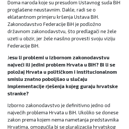
Doma naroda koje su presudom Ustavnog suda BiH
proglašene neustavnim. Dakle, radi se o
eklatantnom primjeru kršenja Ustava BiH.
Zakonodavstvo Federacije BiH je podložno
državnom zakonodavstvu, što predlagači ne žele
uzeti u obzir, jer žele nasilno provesti svoju viziju
Federacije BiH.
J
esu li problemi u izbornom zakonodavstvu
najveći ili jedini problem Hrvata u BiH? Bi li se
položaj Hrvata u političkom i institucionalnom
smislu znatno poboljšao u slučaju
implementacije rješenja kojeg guraju hrvatske
stranke?
Izborno zakonodavstvo je definitivno jedno od
najvećih problema Hrvata u BiH. Ukoliko se donese
zakon prema kojem nema nametanja predstavnika
Hrvatima, omogućila bi se pluralizacija hrvatskog