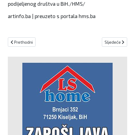
podijeljenog društva u BiH./HMS/
artinfo.ba | preuzeto s portala hms.ba
Prethodni članak: Brata mu izmasakrirali pripadnici Armije BiH, a on 
Sljedeći članak:
Prethodni
Sljedeće