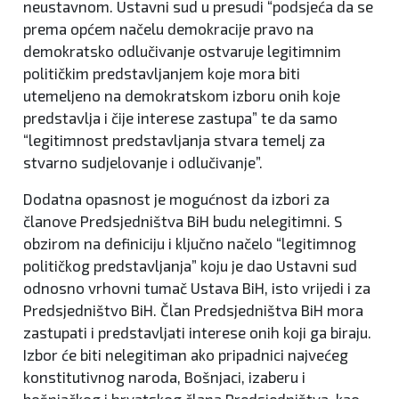
neustavnom. Ustavni sud u presudi “podsjeća da se
prema općem načelu demokracije pravo na
demokratsko odlučivanje ostvaruje legitimnim
političkim predstavljanjem koje mora biti
utemeljeno na demokratskom izboru onih koje
predstavlja i čije interese zastupa” te da samo
“legitimnost predstavljanja stvara temelj za
stvarno sudjelovanje i odlučivanje”.
Dodatna opasnost je mogućnost da izbori za
članove Predsjedništva BiH budu nelegitimni. S
obzirom na definiciju i ključno načelo “legitimnog
političkog predstavljanja” koju je dao Ustavni sud
odnosno vrhovni tumač Ustava BiH, isto vrijedi i za
Predsjedništvo BiH. Član Predsjedništva BiH mora
zastupati i predstavljati interese onih koji ga biraju.
Izbor će biti nelegitiman ako pripadnici najvećeg
konstitutivnog naroda, Bošnjaci, izaberu i
bošnjačkog i hrvatskog člana Predsjedništva, kao