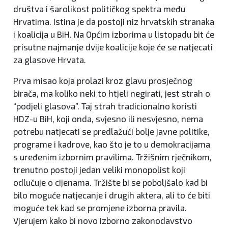
društva i šarolikost političkog spektra među
Hrvatima. Istina je da postoji niz hrvatskih stranaka
i koalicija u BiH. Na Općim izborima u listopadu bit će
prisutne najmanje dvije koalicije koje će se natjecati
za glasove Hrvata.
Prva misao koja prolazi kroz glavu prosječnog
birača, ma koliko neki to htjeli negirati, jest strah o
“podjeli glasova”. Taj strah tradicionalno koristi
HDZ-u BiH, koji onda, svjesno ili nesvjesno, nema
potrebu natjecati se predlažući bolje javne politike,
programe i kadrove, kao što je to u demokracijama
s uređenim izbornim pravilima. Tržišnim rječnikom,
trenutno postoji jedan veliki monopolist koji
odlučuje o cijenama. Tržište bi se poboljšalo kad bi
bilo moguće natjecanje i drugih aktera, ali to će biti
moguće tek kad se promjene izborna pravila.
Vjerujem kako bi novo izborno zakonodavstvo