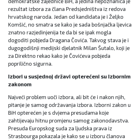
demokratske zajednice BiH, a jedina nepoznanica je
rezultat izbora za člana Predsjedništva iz redova
hrvatskog naroda. Jedan od kandidata je i Željko
Komšić, no smatra se kako je sada bošnjačka ljevica
znatno razjedinjenija te da bi se ipak mogla
dogoditi pobjeda Dragana Čovića. Takvog stava je i
dugogodišnji medijski djelatnik Milan Šutalo, koji je
za Direktno rekao kako je Čovićeva pobjeda
poprilično sigurna.
Izbori u susjednoj državi opterećeni su Izbornim
zakonom
Najveći problem uoči izbora, ali bit će i nakon njih,
pitanje je samog održavanja izbora. Izborni zakon u
BiH opterećen je s dvjema presudama koje
zahtijevaju hitnu promjenu samog zakonodavstva.
Presuda Europskog suda za ljudska prava iz
Strasbourga pokazala je kako se u izboru članova