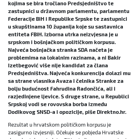
kojima se bira tročlano Predsjedništvo te
zastupnici u državnom parlamentu, parlamentu
Federacije BiH i Republike Srpske te zastupnici
u skupštinama 10 županija koje su sastavnica
entiteta FBiH. Izborna utrka neizvjesna je u
srpskom i bošnjačkom političkom korpusu.
Najveća bošnjačka stranka SDA načeta je
problemima na lokalnim razinama, a ni Bakir
Izetbegović više nije kandidat za člana
Predsjedništva. Najveća konkurencija dolazi mu
sa strane vlasnika Avaza i čelnika Stranke za
bolju budućnost Fahrudina Radončića, ali i
razjedinjene ljevice. S druge strane, u Republici
Srpskoj vodi se rovovska borba između
Dodikovog SNSD-a i opozicije, piše Direktno.hr.
Rezultat u hrvatskom političkom korpusu je
zasigurno izvjesniji. Očekuje se pobjeda Hrvatske