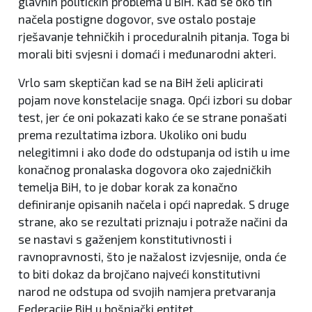
glavnih političkih problema u BiH. Kad se oko tih
načela postigne dogovor, sve ostalo postaje
rješavanje tehničkih i proceduralnih pitanja. Toga bi
morali biti svjesni i domaći i međunarodni akteri.
Vrlo sam skeptičan kad se na BiH želi aplicirati
pojam nove konstelacije snaga. Opći izbori su dobar
test, jer će oni pokazati kako će se strane ponašati
prema rezultatima izbora. Ukoliko oni budu
nelegitimni i ako dođe do odstupanja od istih u ime
konačnog pronalaska dogovora oko zajedničkih
temelja BiH, to je dobar korak za konačno
definiranje opisanih načela i opći napredak. S druge
strane, ako se rezultati priznaju i potraže načini da
se nastavi s gaženjem konstitutivnosti i
ravnopravnosti, što je nažalost izvjesnije, onda će
to biti dokaz da brojčano najveći konstitutivni
narod ne odstupa od svojih namjera pretvaranja
Federacije BiH u bošnjački entitet.