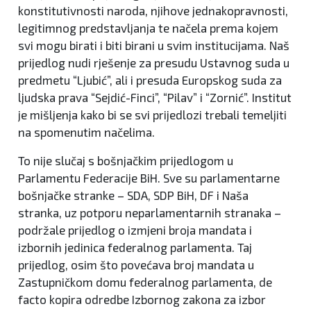
konstitutivnosti naroda, njihove jednakopravnosti,
legitimnog predstavljanja te načela prema kojem
svi mogu birati i biti birani u svim institucijama. Naš
prijedlog nudi rješenje za presudu Ustavnog suda u
predmetu “Ljubić”, ali i presuda Europskog suda za
ljudska prava “Sejdić-Finci”, “Pilav” i “Zornić”. Institut
je mišljenja kako bi se svi prijedlozi trebali temeljiti
na spomenutim načelima.
To nije slučaj s bošnjačkim prijedlogom u
Parlamentu Federacije BiH. Sve su parlamentarne
bošnjačke stranke – SDA, SDP BiH, DF i Naša
stranka, uz potporu neparlamentarnih stranaka –
podržale prijedlog o izmjeni broja mandata i
izbornih jedinica federalnog parlamenta. Taj
prijedlog, osim što povećava broj mandata u
Zastupničkom domu federalnog parlamenta, de
facto kopira odredbe Izbornog zakona za izbor