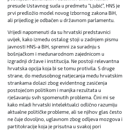
presude Ustavnog suda u predmetu “Ljubić”, HNS je
prvi predložio model novog Izbornog zakona BiH,
ali prijedlog je odbačen u državnom parlamentu.
Vrijedi napomenuti da su hrvatski predstavnici
uvijek, kako između ostalog stoji u zadnjem pismu
javnosti HNS-a BiH, spremni za suradnju s
bošnjačkom i međunarodnom zajednicom u
izgradnji države i institucija. Ne postoji relevantna
hrvatska opcija koja bi se tomu protivila. S druge
strane, do međusobnog natjecanja među hrvatskim
strankama dolazi zbog evidentnog zasićenja
postojećom politikom i manjka rezultata u
rješavanju svih spomenutih problema. Čini mi se
kako mladi hrvatski intelektualci odlično razumiju
aktualne političke probleme, ali se njihov glas često
ne čuje dovoljno, uglavnom zbog odljeva mozgova i
partitokracije koja je prisutna u svakoj pori