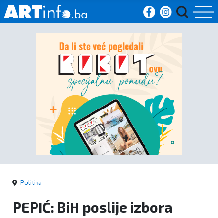
Početna
Vijesti
Sport
Kultura
Crna
kronika
Politika
Politika
PEPIĆ: BiH poslije izbora
Zanimljivosti