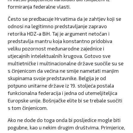
formiranja federalne vlasti.
Često se predbacuje Hrvatima da je zahtjev koji se
odnosi na legitimno predstavljanje zapravo
retorika HDZ-a BiH. Taj je argument netočan i
predstavlja mantru koja konstantno pridobiva
veliku pozornost međunarodne zajednice i
utjecajnih intelektualnih krugova. Gotovo sve
multietničke i multinacionalne države suočile su se
s činjenicom da većina ne smije nametati manjim
skupinama svoje predstavnike. Belgija je od
potpuno unitarne države iz 19. stoljeća postala
funkcionalna federacija i jedna od utemeljiteljica
Europske unije. Bošnjačke elite bi se trebale suočiti
s tom činjenicom.
Ako ne dođe do toga onda bi posljedice mogle biti
pogubne, kao u nekim drugim društvima. Primjerice,