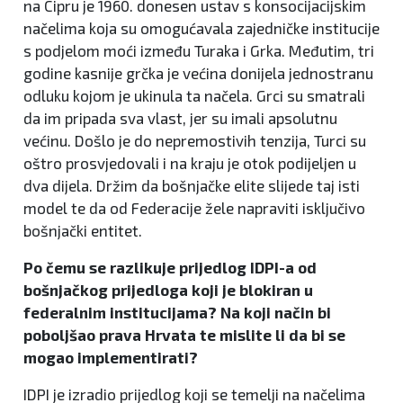
na Cipru je 1960. donesen ustav s konsocijacijskim
načelima koja su omogućavala zajedničke institucije
s podjelom moći između Turaka i Grka. Međutim, tri
godine kasnije grčka je većina donijela jednostranu
odluku kojom je ukinula ta načela. Grci su smatrali
da im pripada sva vlast, jer su imali apsolutnu
većinu. Došlo je do nepremostivih tenzija, Turci su
oštro prosvjedovali i na kraju je otok podijeljen u
dva dijela. Držim da bošnjačke elite slijede taj isti
model te da od Federacije žele napraviti isključivo
bošnjački entitet.
Po čemu se razlikuje prijedlog IDPI-a od
bošnjačkog prijedloga koji je blokiran u
federalnim institucijama? Na koji način bi
poboljšao prava Hrvata te mislite li da bi se
mogao implementirati?
IDPI je izradio prijedlog koji se temelji na načelima