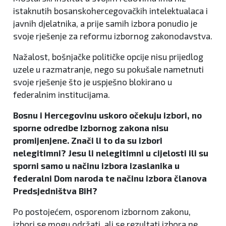
istaknutih bosanskohercegovačkih intelektualaca i
javnih djelatnika, a prije samih izbora ponudio je
svoje rješenje za reformu izbornog zakonodavstva.
Nažalost, bošnjačke političke opcije nisu prijedlog
uzele u razmatranje, nego su pokušale nametnuti
svoje rješenje što je uspješno blokirano u
federalnim institucijama.
Bosnu i Hercegovinu uskoro očekuju izbori, no
sporne odredbe Izbornog zakona nisu
promijenjene. Znači li to da su izbori
nelegitimni? Jesu li nelegitimni u cijelosti ili su
sporni samo u načinu izbora izaslanika u
federalni Dom naroda te načinu izbora članova
Predsjedništva BiH?
Po postojećem, osporenom izbornom zakonu,
izbori se mogu održati, ali se rezultati izbora ne