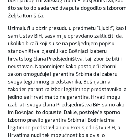
što se to do sada već dva puta dogodilo s izborom
Željka Komšića.
Uzimajući u obzir presudu u predmetu “Ljubić”, kao i
sam Ustav BiH, sasvim je opravdano zaključiti da,
ukoliko birači koji su se na posljednjem popisu
stanovništva izjasnili kao Bošnjaci izaberu
hrvatskog člana Predsjedništva, taj izbor će biti i
neustavan. Napominjem kako postojeći Izborni
zakon omogućuje i garantira Srbima da izaberu
svoga legitimnog predstavnika, Bošnjacima
također garantira izbor legitimnog predstavnika, a
jedino se Hrvatima to ne garantira. Hrvati mogu
izabrati svoga člana Predsjedništva BiH samo ako
im Bošnjaci to dopuste. Dakle, postojeće sporno
izborno pravilo garantira Srbima i Bošnjacima
legitimno predstavljanje u Predsjedništvu BiH, a
Hrvatima nudi tek mogućnost koja ovisi o