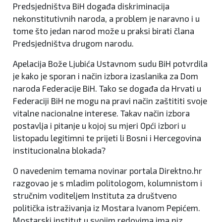
Predsjedništva BiH događa diskriminacija
nekonstitutivnih naroda, a problem je naravno i u
tome što jedan narod može u praksi birati člana
Predsjedništva drugom narodu.
Apelacija Bože Ljubića Ustavnom sudu BiH potvrdila
je kako je sporan i način izbora izaslanika za Dom
naroda Federacije BiH. Tako se događa da Hrvati u
Federaciji BiH ne mogu na pravi način zaštititi svoje
vitalne nacionalne interese. Takav način izbora
postavlja i pitanje u kojoj su mjeri Opći izbori u
listopadu legitimni te prijeti li Bosni i Hercegovina
institucionalna blokada?
O navedenim temama novinar portala Direktno.hr
razgovao je s mladim politologom, kolumnistom i
stručnim voditeljem Instituta za društveno
politička istraživanja iz Mostara Ivanom Pepićem.
Mostarski institut u svojim redovima ima niz