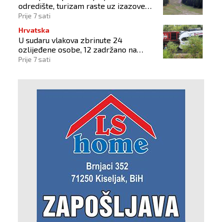
odredište, turizam raste uz izazove
očuvanja prirode
Prije 7 sati
Hrvatska
U sudaru vlakova zbrinute 24
ozlijeđene osobe, 12 zadržano na
liječenju
Prije 7 sati