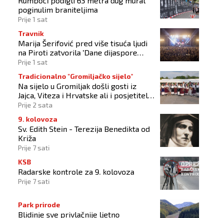
Rumboci podigli 63 metra dug mural
poginulim braniteljima
Prije 1 sat
Travnik
Marija Šerifović pred više tisuća ljudi
na Piroti zatvorila 'Dane dijaspore
2026'
Prije 1 sat
Tradicionalno "Gromiljačko sijelo"
Na sijelo u Gromiljak došli gosti iz
Jajca, Viteza i Hrvatske ali i posjetitelji
od Austrije do Australije
Prije 2 sata
9. kolovoza
Sv. Edith Stein - Terezija Benedikta od
Križa
Prije 7 sati
KSB
Radarske kontrole za 9. kolovoza
Prije 7 sati
Park prirode
Blidinje sve privlačnije ljetno