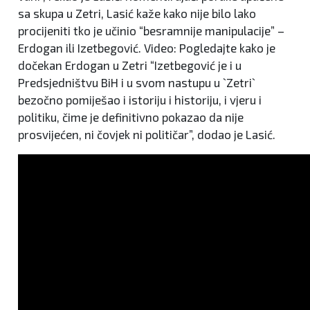
sa skupa u Zetri, Lasić kaže kako nije bilo lako
procijeniti tko je učinio “besramnije manipulacije” –
Erdogan ili Izetbegović. Video: Pogledajte kako je
dočekan Erdogan u Zetri “Izetbegović je i u
Predsjedništvu BiH i u svom nastupu u `Zetri`
bezočno pomiješao i istoriju i historiju, i vjeru i
politiku, čime je definitivno pokazao da nije
prosvijećen, ni čovjek ni političar”, dodao je Lasić.