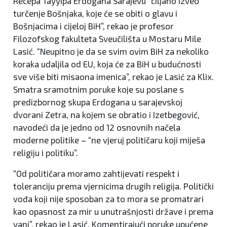
Recepa Tayyipa Erdogana Sarajevu “ciljano izveo
turčenje Bošnjaka, koje će se obiti o glavu i
Bošnjacima i cijeloj BiH”, rekao je profesor
Filozofskog fakulteta Sveučilišta u Mostaru Mile
Lasić. “Neupitno je da se svim ovim BiH za nekoliko
koraka udaljila od EU, koja će za BiH u budućnosti
sve više biti misaona imenica”, rekao je Lasić za Klix.
Smatra sramotnim poruke koje su poslane s
predizbornog skupa Erdogana u sarajevskoj
dvorani Zetra, na kojem se obratio i Izetbegović,
navodeći da je jedno od 12 osnovnih načela
moderne politike – “ne vjeruj političaru koji miješa
religiju i politiku”.
“Od političara moramo zahtijevati respekt i
toleranciju prema vjernicima drugih religija. Politički
vođa koji nije sposoban za to mora se promatrari
kao opasnost za mir u unutrašnjosti države i prema
vani”, rekao je Lasić. Komentirajući poruke upućene