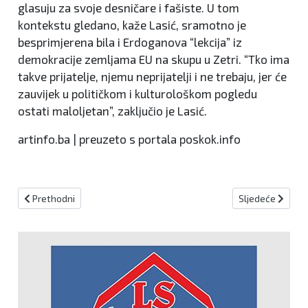
glasuju za svoje desničare i fašiste. U tom
kontekstu gledano, kaže Lasić, sramotno je
besprimjerena bila i Erdoganova “lekcija” iz
demokracije zemljama EU na skupu u Zetri. “Tko ima
takve prijatelje, njemu neprijatelji i ne trebaju, jer će
zauvijek u političkom i kulturološkom pogledu
ostati maloljetan”, zaključio je Lasić.
artinfo.ba | preuzeto s portala poskok.info
Prethodni članak: Bevanda: Vijeće ministara nije donijelo odluku 
Sljedeći članak:
Prethodni
Sljedeće