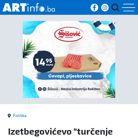
Početna
Vijesti
Sport
Kultura
Crna
kronika
Politika
Politika
Izetbegovićevo “turčenje
Zanimljivosti