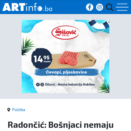
Početna
Vijesti
Sport
Kultura
Crna
kronika
Politika
Politika
Radončić: Bošnjaci nemaju
Zanimljivosti