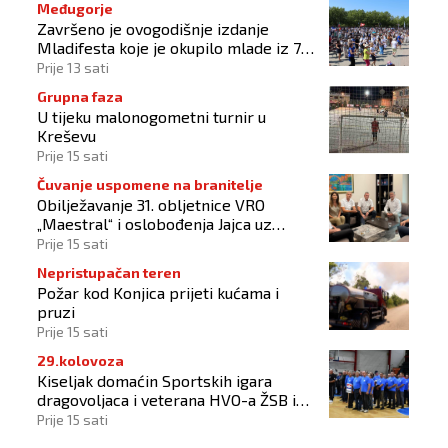
Međugorje
Završeno je ovogodišnje izdanje
Mladifesta koje je okupilo mlade iz 73
zemlje svijeta
Prije 13 sati
Grupna faza
U tijeku malonogometni turnir u
Kreševu
Prije 15 sati
Čuvanje uspomene na branitelje
Obilježavanje 31. obljetnice VRO
„Maestral“ i oslobođenja Jajca uz
pokroviteljstvo HNS-a BiH
Prije 15 sati
Nepristupačan teren
Požar kod Konjica prijeti kućama i
pruzi
Prije 15 sati
29.kolovoza
Kiseljak domaćin Sportskih igara
dragovoljaca i veterana HVO-a ŽSB i
Dana branitelja
Prije 15 sati