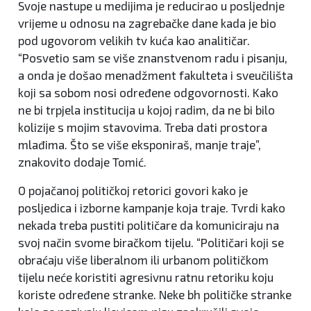
Svoje nastupe u medijima je reducirao u posljednje
vrijeme u odnosu na zagrebačke dane kada je bio
pod ugovorom velikih tv kuća kao analitičar.
“Posvetio sam se više znanstvenom radu i pisanju,
a onda je došao menadžment fakulteta i sveučilišta
koji sa sobom nosi određene odgovornosti. Kako
ne bi trpjela institucija u kojoj radim, da ne bi bilo
kolizije s mojim stavovima. Treba dati prostora
mlađima. Što se više eksponiraš, manje traje”,
znakovito dodaje Tomić.
O pojačanoj političkoj retorici govori kako je
posljedica i izborne kampanje koja traje. Tvrdi kako
nekada treba pustiti političare da komuniciraju na
svoj način svome biračkom tijelu. “Političari koji se
obraćaju više liberalnom ili urbanom političkom
tijelu neće koristiti agresivnu ratnu retoriku koju
koriste određene stranke. Neke bh političke stranke