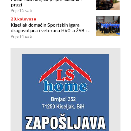
pruzi
Prije 14 sati
29.kolovoza
Kiseljak domaćin Sportskih igara
dragovoljaca i veterana HVO-a ŽSB i
Dana branitelja
Prije 14 sati