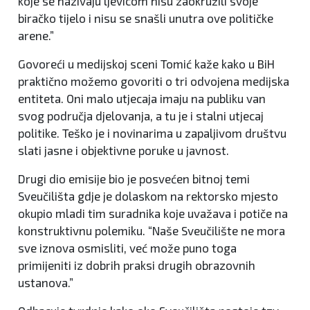
koje se nazivaju ljevicom nisu zaokružili svoje
biračko tijelo i nisu se snašli unutra ove političke
arene.”
Govoreći u medijskoj sceni Tomić kaže kako u BiH
praktično možemo govoriti o tri odvojena medijska
entiteta. Oni malo utjecaja imaju na publiku van
svog područja djelovanja, a tu je i stalni utjecaj
politike. Teško je i novinarima u zapaljivom društvu
slati jasne i objektivne poruke u javnost.
Drugi dio emisije bio je posvećen bitnoj temi
Sveučilišta gdje je dolaskom na rektorsko mjesto
okupio mladi tim suradnika koje uvažava i potiče na
konstruktivnu polemiku. “Naše Sveučilište ne mora
sve iznova osmisliti, već može puno toga
primijeniti iz dobrih praksi drugih obrazovnih
ustanova.”