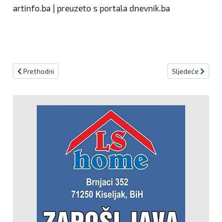
artinfo.ba | preuzeto s portala dnevnik.ba
Prethodni članak: SIP raspisuje izbore 8. svibnja, za vikend nastav
Sljedeći članak:
Prethodni
Sljedeće