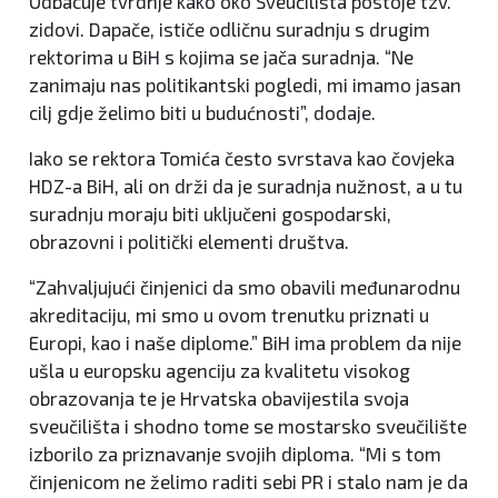
Odbacuje tvrdnje kako oko Sveučilišta postoje tzv.
zidovi. Dapače, ističe odličnu suradnju s drugim
rektorima u BiH s kojima se jača suradnja. “Ne
zanimaju nas politikantski pogledi, mi imamo jasan
cilj gdje želimo biti u budućnosti”, dodaje.
Iako se rektora Tomića često svrstava kao čovjeka
HDZ-a BiH, ali on drži da je suradnja nužnost, a u tu
suradnju moraju biti uključeni gospodarski,
obrazovni i politički elementi društva.
“Zahvaljujući činjenici da smo obavili međunarodnu
akreditaciju, mi smo u ovom trenutku priznati u
Europi, kao i naše diplome.” BiH ima problem da nije
ušla u europsku agenciju za kvalitetu visokog
obrazovanja te je Hrvatska obavijestila svoja
sveučilišta i shodno tome se mostarsko sveučilište
izborilo za priznavanje svojih diploma. “Mi s tom
činjenicom ne želimo raditi sebi PR i stalo nam je da