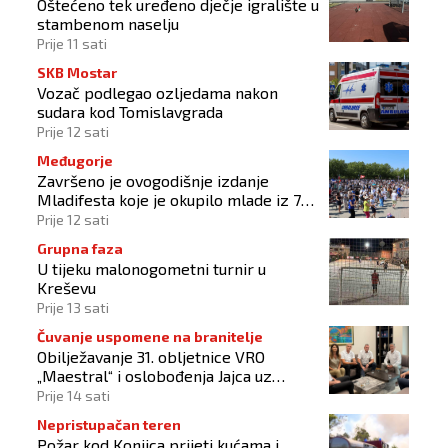
Oštećeno tek uređeno dječje igralište u
stambenom naselju
Prije 11 sati
SKB Mostar
Vozač podlegao ozljedama nakon
sudara kod Tomislavgrada
Prije 12 sati
Međugorje
Završeno je ovogodišnje izdanje
Mladifesta koje je okupilo mlade iz 73
zemlje svijeta
Prije 12 sati
Grupna faza
U tijeku malonogometni turnir u
Kreševu
Prije 13 sati
Čuvanje uspomene na branitelje
Obilježavanje 31. obljetnice VRO
„Maestral“ i oslobođenja Jajca uz
pokroviteljstvo HNS-a BiH
Prije 14 sati
Nepristupačan teren
Požar kod Konjica prijeti kućama i