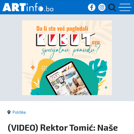
Početna
Vijesti
Sport
Kultura
Crna
kronika
Politika
Politika
(VIDEO) Rektor Tomić: Naše
Zanimljivosti