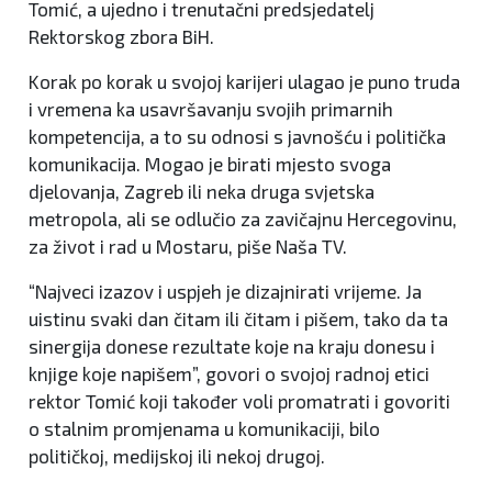
Tomić, a ujedno i trenutačni predsjedatelj
Rektorskog zbora BiH.
Korak po korak u svojoj karijeri ulagao je puno truda
i vremena ka usavršavanju svojih primarnih
kompetencija, a to su odnosi s javnošću i politička
komunikacija. Mogao je birati mjesto svoga
djelovanja, Zagreb ili neka druga svjetska
metropola, ali se odlučio za zavičajnu Hercegovinu,
za život i rad u Mostaru, piše Naša TV.
“Najveci izazov i uspjeh je dizajnirati vrijeme. Ja
uistinu svaki dan čitam ili čitam i pišem, tako da ta
sinergija donese rezultate koje na kraju donesu i
knjige koje napišem”, govori o svojoj radnoj etici
rektor Tomić koji također voli promatrati i govoriti
o stalnim promjenama u komunikaciji, bilo
političkoj, medijskoj ili nekoj drugoj.