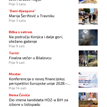
Prije 3 sata
"Dani dijaspore"
Marija Šerifović u Travniku
Prije 3 sata
Bitka s vatrom
Na području Konjica i dalje gori,
otežano gašenje
Prije 9 sati
Turnir
Finalna večer u Bilalovcu
Prije 9 sati
Mostar
Konferencija o novoj financijskoj
perspektivi Europske unije 2028.–
2034.
Prije 14 sati
Nema Čovića
Dio imena kandidata HDZ-a BiH za
izbore u listopadu