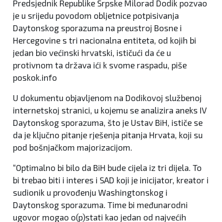
Predsjednik Republike Srpske Milorad Dodik pozvao
je u srijedu povodom obljetnice potpisivanja
Daytonskog sporazuma na preustroj Bosne i
Hercegovine s tri nacionalna entiteta, od kojih bi
jedan bio većinski hrvatski, ističući da će u
protivnom ta država ići k svome raspadu, piše
poskok.info
U dokumentu objavljenom na Dodikovoj službenoj
internetskoj stranici, u kojemu se analizira aneks IV
Daytonskog sporazuma, što je Ustav BiH, ističe se
da je ključno pitanje rješenja pitanja Hrvata, koji su
pod bošnjačkom majorizacijom.
“Optimalno bi bilo da BiH bude cijela iz tri dijela. To
bi trebao biti i interes i SAD koji je inicijator, kreator i
sudionik u provođenju Washingtonskog i
Daytonskog sporazuma. Time bi međunarodni
ugovor mogao o(p)stati kao jedan od najvećih