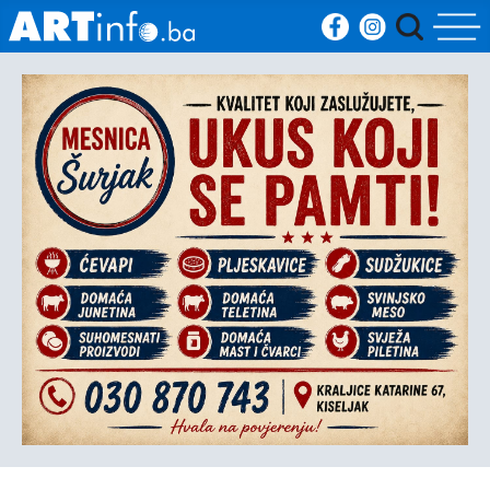
Početna
Vijesti
Sport
Kultura
Crna
kronika
Politika
Zanimljivosti