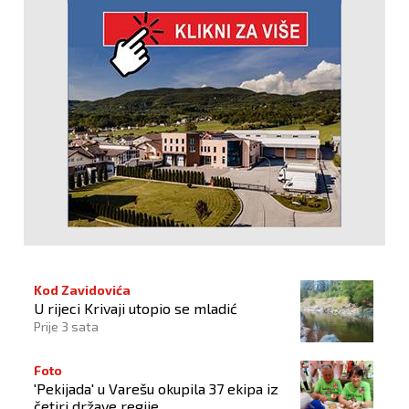
Kod Zavidovića
U rijeci Krivaji utopio se mladić
Prije 3 sata
Foto
'Pekijada' u Varešu okupila 37 ekipa iz
četiri države regije