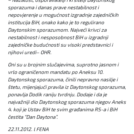
sporazuma i danas prave nestabilnost i
nepovjerenje u mogućnost izgradnje zajedničkih
institucija BiH, onako kako je to regulirano
Daytonskim sporazumom. Najveći krivci za
nestabilnost i nesposobnost BiH u izgradnji
zajedničke budućnosti su visoki predstavnici i
njihovi uredi– OHR.
Oni su u brojnim slučajevima, suprotno jasnom i
vrlo ograničenom mandatu po Aneksu 10.
Daytonskog sporazuma, činili nepravno nasilje i
štetu, mijenjajući pravila iz Daytonskog sporazuma,
ponavlja Dodik raniju tvrdnju. Dodaje i da je
najvažniji dio Daytonskog sporazuma njegov Aneks
4. koji je Ustav BiH te svim građanima RS-a i BiH
čestita “Dan Daytona”.
22.11.2012. l FENA