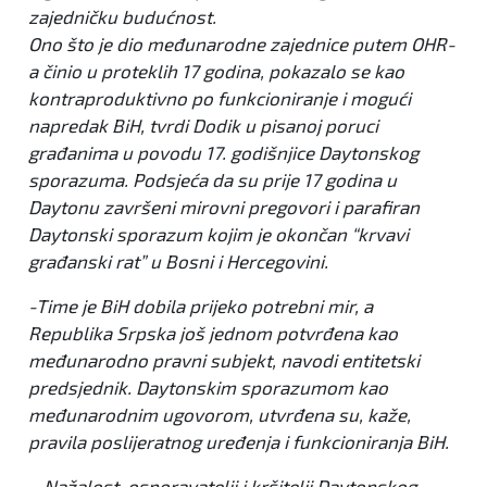
zajedničku budućnost.
Ono što je dio međunarodne zajednice putem OHR-
a činio u proteklih 17 godina, pokazalo se kao
kontraproduktivno po funkcioniranje i mogući
napredak BiH, tvrdi Dodik u pisanoj poruci
građanima u povodu 17. godišnjice Daytonskog
sporazuma. Podsjeća da su prije 17 godina u
Daytonu završeni mirovni pregovori i parafiran
Daytonski sporazum kojim je okončan “krvavi
građanski rat” u Bosni i Hercegovini.
-Time je BiH dobila prijeko potrebni mir, a
Republika Srpska još jednom potvrđena kao
međunarodno pravni subjekt, navodi entitetski
predsjednik. Daytonskim sporazumom kao
međunarodnim ugovorom, utvrđena su, kaže,
pravila poslijeratnog uređenja i funkcioniranja BiH.
– Nažalost, osporavatelji i kršitelji Daytonskog