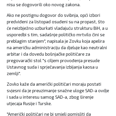
nisu se dogovorili oko novog zakona.
Ako ne postignu dogovor do svibnja, opći izbori
predviđeni za listopad osuđeni su na propast, što
će neizbježno uzburkati vladajuću strukturu BiH, a u
usporedbi s tim, sadašnje političko mrtvilo čini se
preblagim stanjem", napisala je Zovku koja apelira
na američku administraciju da djeluje kao neutralni
arbitar i da dovedu bošnjačke političare za
pregovarački stol "s ciljem provođenja presude
Ustavnog suda i sprječavanja izbijanja kaosa u
zemlji".
Zovko kaže da američki političari moraju postati
svjesni da je preuzimanje snažne uloge SAD-a ovdje
i sada u interesu samog SAD-a, zbog širenje
utjecaja Rusije i Turske.
"Američki političari ne bi smjeli pomisliti da