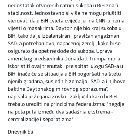
nedostatak otvorenih ratnih sukoba u BiH znači
stabilnost. Jednostavno si više ne mogu priuštiti
vjerovati da u BiH cvjeta cvijeće jer na CNN-u nema
vijesti o masakrima. Dayton nije bio kraj sukoba u
BiH, tako da je izbalansiran i pravičan angažman
SAD-a potreban ovoj napaćenoj zemlji, kako bi se
osiguralo da opet ne dođe do sukoba. Uprava
američkog predsjednika Donalda J. Trumpa mora
iskoristiti ovaj trenutak i preispitati ulogu SAD-a u
BiH, inače će se situacija u BiH pogoršati na štetu
njenih građana, susjednih zemalja i SAD-a i njihove
baštine Daytonskog mirovnog sporazuma",
napisala je Željana Zovko i zaključila kako bi BiH
trebalo urediiti na principima federalizma: "negdje
na pola puta između dva sadašnja ekstrema -
centralizacije i separatizma"
Dnevnik.ba