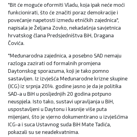
"Bit će moguće oformiti Vladu, koja ipak neće moći
funkcionirati, što će značiti poraz demokracije i
povećanje napetosti između etničkih zajednica",
napisala je Željana Zovko, nekadašnja savjetnica
hrvatskog člana Predsjedništva BiH, Dragana
Čovića.
"Međunarodna zajednica, a posebno SAD nemaju
razloga zazirati od formalnih promjena
Daytonskog sporazuma, koji je tako pomno
sastavljen. Iz izvješća Međunarodne krizne skupine
(ICG) iz srpnja 2014. godine jasno je da je politika
SAD-a u BiH u posljednjih 20 godina potpuno
neuspjela. Isto tako, sustavi upravljanja u BiH,
uspostavljeni u Daytonu i kasnije više puta
mijenjani, što je vjerno dokumentirano u izvješćima
ICG-a i suca Ustavnog suda BiH Mate Tadića,
pokazali su se neadekvatnima.