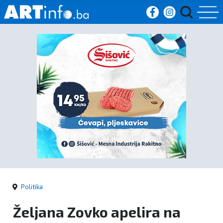
Početna
Vijesti
Sport
Kultura
Crna
kronika
Politika
Politika
Željana Zovko apelira na
Zanimljivosti