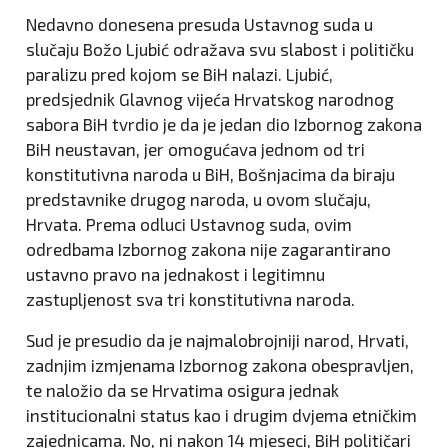
Nedavno donesena presuda Ustavnog suda u
slučaju Božo Ljubić odražava svu slabost i političku
paralizu pred kojom se BiH nalazi. Ljubić,
predsjednik Glavnog vijeća Hrvatskog narodnog
sabora BiH tvrdio je da je jedan dio Izbornog zakona
BiH neustavan, jer omogućava jednom od tri
konstitutivna naroda u BiH, Bošnjacima da biraju
predstavnike drugog naroda, u ovom slučaju,
Hrvata. Prema odluci Ustavnog suda, ovim
odredbama Izbornog zakona nije zagarantirano
ustavno pravo na jednakost i legitimnu
zastupljenost sva tri konstitutivna naroda.
Sud je presudio da je najmalobrojniji narod, Hrvati,
zadnjim izmjenama Izbornog zakona obespravljen,
te naložio da se Hrvatima osigura jednak
institucionalni status kao i drugim dvjema etničkim
zajednicama. No, ni nakon 14 mjeseci, BiH političari