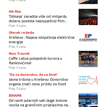
Hit-film
'Odiseja' zaradila više od milijardu
dolara, postala najuspješniji film
Christophera Nolana
Prije 3 sata
Utorak i srijeda
Kreševo : Najava isključenja električne
energije
Prije 3 sata
Novi Travnik
Caffe Lašva pobjednik turnira u
Rankovićima!
Prije 3 sata
"Da za donorstvo, da za život"
Javna tribina u Kreševu: Donorstvo
organa znači novu priliku za život
Prije 3 sata
BIHAMK
Od ranih jutarnjih sati duge kolone
vozila na graničnim prijelazima na