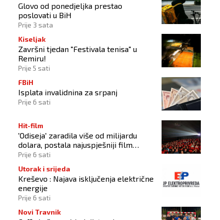
Glovo od ponedjeljka prestao
poslovati u BiH
Prije 3 sata
Kiseljak
Završni tjedan "Festivala tenisa" u
Remiru!
Prije 5 sati
FBiH
Isplata invalidnina za srpanj
Prije 6 sati
Hit-film
'Odiseja' zaradila više od milijardu
dolara, postala najuspješniji film
Christophera Nolana
Prije 6 sati
Utorak i srijeda
Kreševo : Najava isključenja električne
energije
Prije 6 sati
Novi Travnik