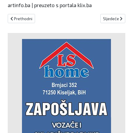
artinfo.ba | preuzeto s portala klix.ba
Prethodni članak: Čapljinske maškare izazvale kaos u Sarajevu: Zviz
Sljedeći članak:
Prethodni
Sljedeće