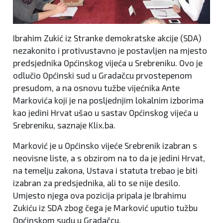
Ibrahim Zukić iz Stranke demokratske akcije (SDA)
nezakonito i protivustavno je postavljen na mjesto
predsjednika Općinskog vijeća u Srebreniku. Ovo je
odlučio Općinski sud u Gradačcu prvostepenom
presudom, a na osnovu tužbe vijećnika Ante
Markovića koji je na posljednjim lokalnim izborima
kao jedini Hrvat ušao u sastav Općinskog vijeća u
Srebreniku, saznaje Klix.ba.
Marković je u Općinsko vijeće Srebrenik izabran s
neovisne liste, a s obzirom na to da je jedini Hrvat,
na temelju zakona, Ustava i statuta trebao je biti
izabran za predsjednika, ali to se nije desilo.
Umjesto njega ova pozicija pripala je Ibrahimu
Zukiću iz SDA zbog čega je Marković uputio tužbu
Općinskom sudu u Gradačcu.