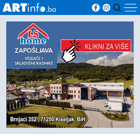
Početna
Vijesti
Sport
Kultura
Crna
kronika
Politika
Zanimljivosti