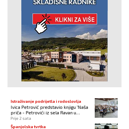
Istraživanje podrijetla i rodoslovlja
Ivica Petrović predstavio knjigu 'Naša
priča - Petrovići iz sela Ravan u
Busovači'
Prije 2 sata
Španjolska tvrtka