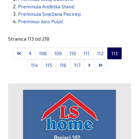
Preminula Anđelka Stanić
Preminula Snježana Pecirep
Preminuo Juro Puljić
Stranica 113 od 218
108
109
110
111
112
113
114
115
116
117