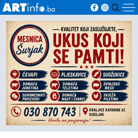
Početna
Vijesti
Sport
Kultura
Crna
kronika
Politika
Zanimljivosti