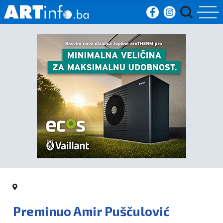
Početna
Vijesti
Sport
Kultura
Crna
kronika
Politika
Preminuo Amir Puščulović
Zanimljivosti