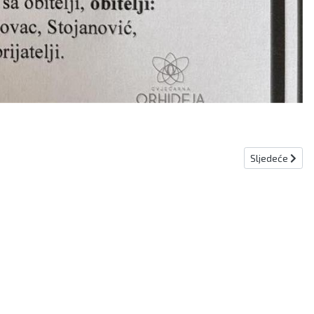
Sljedeći člana
Sljedeće