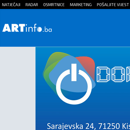
NATJEČAJI
RADAR
OSMRTNICE
MARKETING
POŠALJITE VIJEST
Početna
Vijesti
Sport
Kultura
Crna
kronika
Politika
Zanimljivosti