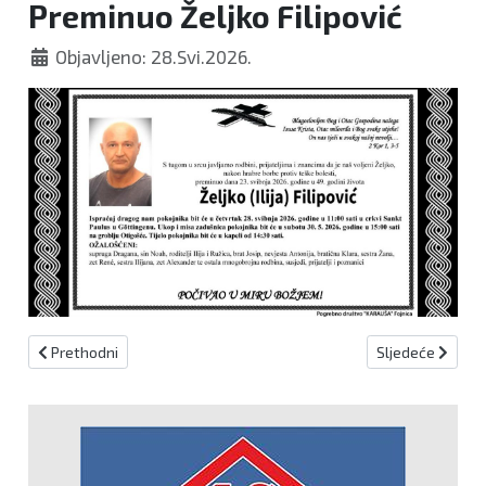
Preminuo Željko Filipović
Objavljeno: 28.Svi.2026.
Prethodni članak: Preminuo Mato Bradara
Sljedeći članak:
Prethodni
Sljedeće