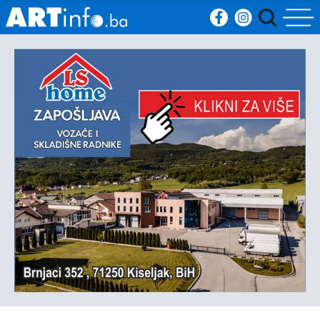
Početna
Vijesti
Sport
Kultura
Crna
kronika
Politika
Zanimljivosti