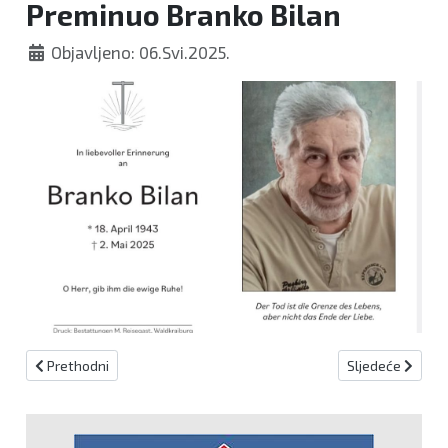
Preminuo Branko Bilan
Objavljeno: 06.Svi.2025.
Prethodni članak: Preminula Ljiljana Batarilo
Sljedeći članak
Prethodni
Sljedeće