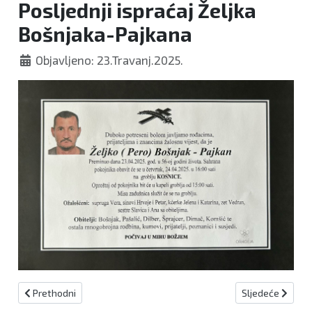
Posljednji ispraćaj Željka
Bošnjaka-Pajkana
Objavljeno: 23.Travanj.2025.
Prethodni članak: Preminula Hamida Boja
Sljedeći članak
Prethodni
Sljedeće