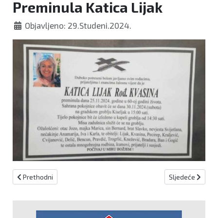
Preminula Katica Lijak
Objavljeno: 29.Studeni.2024.
Prethodni članak: Preminula Ružica Bošnjak
Sljedeći članak:
Prethodni
Sljedeće