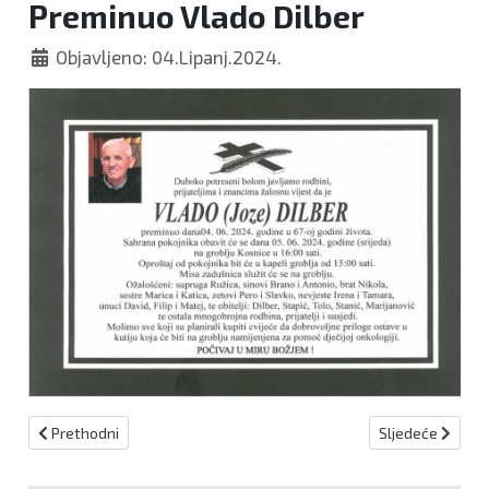
Preminuo Vlado Dilber
Objavljeno: 04.Lipanj.2024.
Prethodni članak: Preminuo Vahid Karišik
Sljedeći članak:
Prethodni
Sljedeće