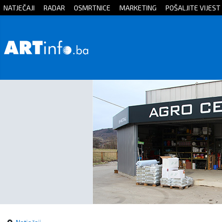
NATJEČAJI
RADAR
OSMRTNICE
MARKETING
POŠALJITE VIJEST
Početna
Vijesti
Sport
Kultura
Crna
kronika
Politika
Zanimljivosti