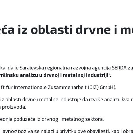
ća iz oblasti drvne i m
aka, da je Sarajevska regionalna razvojna agencija SERDA z
šinsku analizu u drvnoj i metalnoj industriji“.
haft für Internationale Zusammenarbeit (GIZ) GmbH).
iz oblasti drvne i metalne industrije da izvrše analizu kva
h proizvoda.
srednja poduzeća iz drvnog i metalnog sektora.
 javnog poziva se nalazi u privitku ove obavijesti, kao i obr