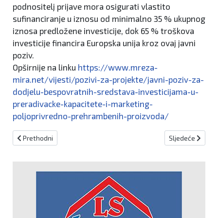
podnositelj prijave mora osigurati vlastito
sufinanciranje u iznosu od minimalno 35 % ukupnog
iznosa predložene investicije, dok 65 % troškova
investicije financira Europska unija kroz ovaj javni
poziv.
Opširnije na linku
https://www.mreza-
mira.net/vijesti/pozivi-za-projekte/javni-poziv-za-
dodjelu-bespovratnih-sredstava-investicijama-u-
preradivacke-kapacitete-i-marketing-
poljoprivredno-prehrambenih-proizvoda/
Prethodni članak: Fotokonkurs za srednjoškolce i studente
Sljedeći članak:
Prethodni
Sljedeće