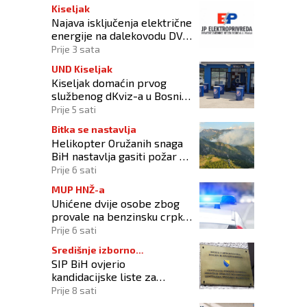
Kiseljak
Najava isključenja električne
energije na dalekovodu DV
10 kV „DALMACIJA“
Prije 3 sata
UND Kiseljak
Kiseljak domaćin prvog
službenog dKviz-a u Bosni i
Hercegovini
Prije 5 sati
Bitka se nastavlja
Helikopter Oružanih snaga
BiH nastavlja gasiti požar na
području Konjica
Prije 6 sati
MUP HNŽ-a
Uhićene dvije osobe zbog
provale na benzinsku crpku
u Konjicu
Prije 6 sati
Središnje izborno
SIP BiH ovjerio
povjerenstvo
kandidacijske liste za
kompenzacijske mandate na
Prije 8 sati
Općim izborima 2026