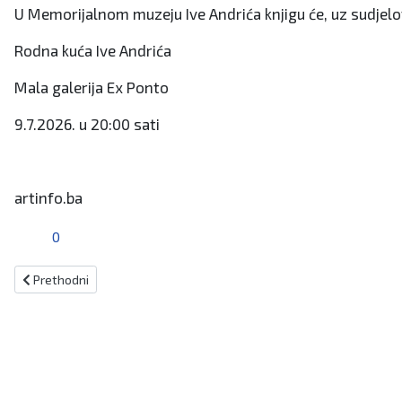
U Memorijalnom muzeju Ive Andrića knjigu će, uz sudjelov
Rodna kuća Ive Andrića
Mala galerija Ex Ponto
9.7.2026. u 20:00 sati
artinfo.ba
0
Prethodni članak: Rišpet otvara 14. Livanjsko kulturno ljeto
Prethodni