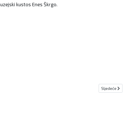
muzejski kustos Enes Škrgo.
Sljedeći člana
Sljedeće