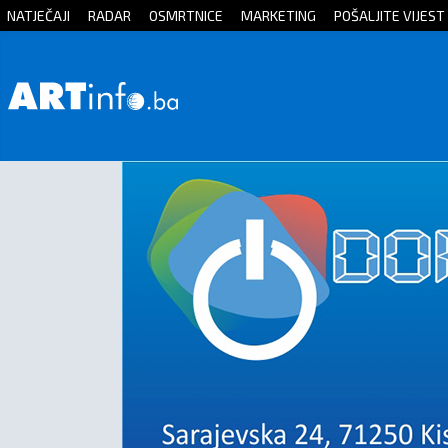
NATJEČAJI
RADAR
OSMRTNICE
MARKETING
POŠALJITE VIJEST
Početna
Vijesti
Sport
Kultura
Crna
kronika
Politika
Zanimljivosti