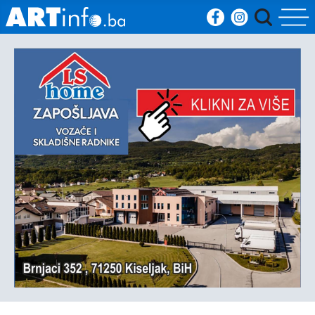
Početna
Vijesti
Sport
Kultura
Crna
kronika
Politika
Zanimljivosti