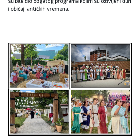
su bile dio bogatog programa kojim su oživljeni duh
i običaji antičkih vremena.