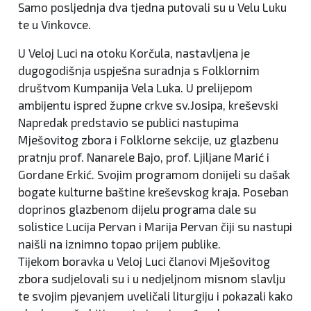
Samo posljednja dva tjedna putovali su u Velu Luku
te u Vinkovce.
U Veloj Luci na otoku Korčula, nastavljena je
dugogodišnja uspješna suradnja s Folklornim
društvom Kumpanija Vela Luka. U prelijepom
ambijentu ispred župne crkve sv.Josipa, kreševski
Napredak predstavio se publici nastupima
Mješovitog zbora i Folklorne sekcije, uz glazbenu
pratnju prof. Nanarele Bajo, prof. Ljiljane Marić i
Gordane Erkić. Svojim programom donijeli su dašak
bogate kulturne baštine kreševskog kraja. Poseban
doprinos glazbenom dijelu programa dale su
solistice Lucija Pervan i Marija Pervan čiji su nastupi
naišli na iznimno topao prijem publike.
Tijekom boravka u Veloj Luci članovi Mješovitog
zbora sudjelovali su i u nedjeljnom misnom slavlju
te svojim pjevanjem uveličali liturgiju i pokazali kako