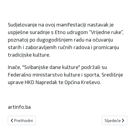
Sudjelovanje na ovoj manifestaciji nastavak je
uspješne suradnje s Etno udrugom “Vrijedne ruke”,
poznatoj po dugogodišnjem radu na očuvanju
starih i zaboravljenih ručnih radova i promicanju
tradicijske kulture.
Inače, "Svibanjske dane kulture" podržali su
Federalno ministarstvo kulture i sporta, Središnje
uprave HKD Napredak te Općina Kreševo.
artinfo.ba
Prethodni članak: NOVA BILA Festival smijeha oduševio, zabavio i 
Sljedeći članak:
Prethodni
Sljedeće