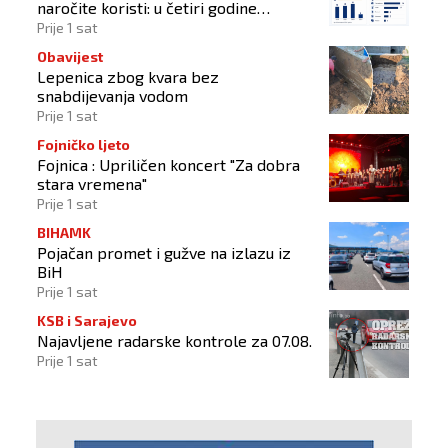
naročite koristi: u četiri godine
odobrena 43 zahtjeva
Prije 1 sat
Obavijest
Lepenica zbog kvara bez
snabdijevanja vodom
Prije 1 sat
Fojničko ljeto
Fojnica : Upriličen koncert "Za dobra
stara vremena"
Prije 1 sat
BIHAMK
Pojačan promet i gužve na izlazu iz
BiH
Prije 1 sat
KSB i Sarajevo
Najavljene radarske kontrole za 07.08.
Prije 1 sat