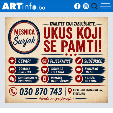
Početna
Vijesti
Sport
Kultura
Crna
kronika
Politika
Zanimljivosti