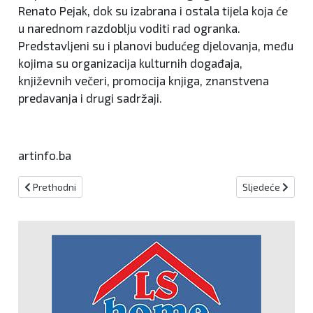
Renato Pejak, dok su izabrana i ostala tijela koja će
u narednom razdoblju voditi rad ogranka.
Predstavljeni su i planovi budućeg djelovanja, među
kojima su organizacija kulturnih događaja,
književnih večeri, promocija knjiga, znanstvena
predavanja i drugi sadržaji.
artinfo.ba
Prethodni članak: Predstavljena knjiga „Književno blago Bosne Sreb
Sljedeći članak:
Prethodni
Sljedeće