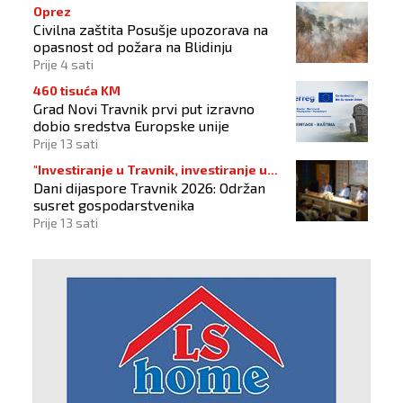
Oprez
Civilna zaštita Posušje upozorava na
opasnost od požara na Blidinju
Prije 4 sati
460 tisuća KM
Grad Novi Travnik prvi put izravno
dobio sredstva Europske unije
Prije 13 sati
"Investiranje u Travnik, investiranje u
Dani dijaspore Travnik 2026: Održan
budućnost"
susret gospodarstvenika
Prije 13 sati