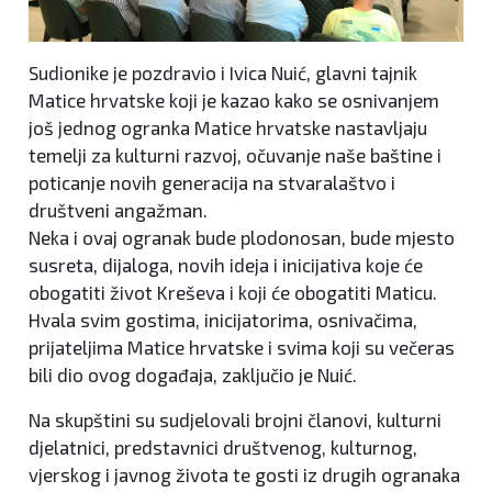
Sudionike je pozdravio i Ivica Nuić, glavni tajnik
Matice hrvatske koji je kazao kako se osnivanjem
još jednog ogranka Matice hrvatske nastavljaju
temelji za kulturni razvoj, očuvanje naše baštine i
poticanje novih generacija na stvaralaštvo i
društveni angažman.
Neka i ovaj ogranak bude plodonosan, bude mjesto
susreta, dijaloga, novih ideja i inicijativa koje će
obogatiti život Kreševa i koji će obogatiti Maticu.
Hvala svim gostima, inicijatorima, osnivačima,
prijateljima Matice hrvatske i svima koji su večeras
bili dio ovog događaja, zaključio je Nuić.
Na skupštini su sudjelovali brojni članovi, kulturni
djelatnici, predstavnici društvenog, kulturnog,
vjerskog i javnog života te gosti iz drugih ogranaka