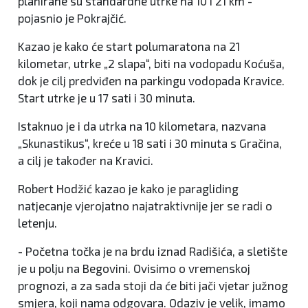
planirane su standardne utrke na 10 i 21 km -
pojasnio je Pokrajčić.
Kazao je kako će start polumaratona na 21
kilometar, utrke „2 slapa“, biti na vodopadu Koćuša,
dok je cilj predviđen na parkingu vodopada Kravice.
Start utrke je u 17 sati i 30 minuta.
Istaknuo je i da utrka na 10 kilometara, nazvana
„Skunastikus“, kreće u 18 sati i 30 minuta s Gračina,
a cilj je također na Kravici.
Robert Hodžić kazao je kako je paragliding
natjecanje vjerojatno najatraktivnije jer se radi o
letenju.
- Početna točka je na brdu iznad Radišića, a sletište
je u polju na Begovini. Ovisimo o vremenskoj
prognozi, a za sada stoji da će biti jači vjetar južnog
smjera, koji nama odgovara. Odaziv je velik, imamo