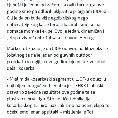
Ljubuški je jedan od začetnika ovih turnira, a ove
godine smo ga odlučili uključiti u proigram LJOF-a.
Cilj je da on bude više egzibicijskog nego
natjecateljskog karaktera. a bazirali smo se na
domaće momke i ekipe. Ovo je jedan, dinamičan i
„eksplozivan“ oblik futsala – navodi Herceg.
Marko Tot kazao je da LJOF odavno nadilazi okvire
lokalnog te da je jedan od glavnih outdoor
projekata u regiji, a ove godine njemu je svoj obol
dala i košarka.
- Mislim da košarkaški segment u LJOF-u dolazi u
najboljem mogućem trenutku jer je HKK Ljubuški
ostvario zavidne rezultate ove godine te se
plasirao u prvu ligu. Što se tiče tehnikalija
košarkaškog turnira, bazirali smo na osam ekipa te
očekujemo jedan spektakl – mišljenja je Tot.