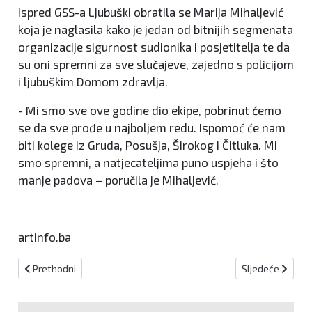
Ispred GSS-a Ljubuški obratila se Marija Mihaljević
koja je naglasila kako je jedan od bitnijih segmenata
organizacije sigurnost sudionika i posjetitelja te da
su oni spremni za sve slučajeve, zajedno s policijom
i ljubuškim Domom zdravlja.
- Mi smo sve ove godine dio ekipe, pobrinut ćemo
se da sve prođe u najboljem redu. Ispomoć će nam
biti kolege iz Gruda, Posušja, Širokog i Čitluka. Mi
smo spremni, a natjecateljima puno uspjeha i što
manje padova – poručila je Mihaljević.
artinfo.ba
Prethodni članak: Predstavljena knjiga 'Tradicijsko ruho od mora
Sljedeći članak:
Prethodni
Sljedeće