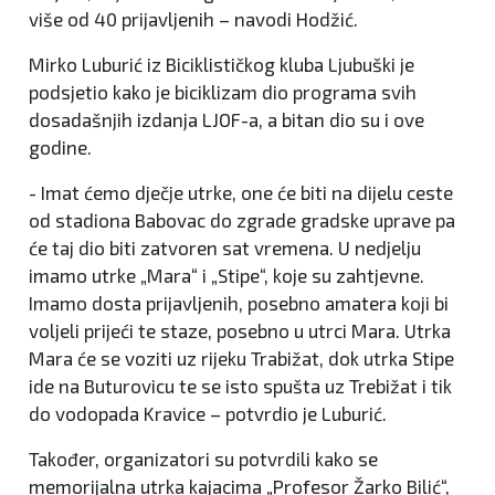
više od 40 prijavljenih – navodi Hodžić.
Mirko Luburić iz Biciklističkog kluba Ljubuški je
podsjetio kako je biciklizam dio programa svih
dosadašnjih izdanja LJOF-a, a bitan dio su i ove
godine.
- Imat ćemo dječje utrke, one će biti na dijelu ceste
od stadiona Babovac do zgrade gradske uprave pa
će taj dio biti zatvoren sat vremena. U nedjelju
imamo utrke „Mara“ i „Stipe“, koje su zahtjevne.
Imamo dosta prijavljenih, posebno amatera koji bi
voljeli prijeći te staze, posebno u utrci Mara. Utrka
Mara će se voziti uz rijeku Trabižat, dok utrka Stipe
ide na Buturovicu te se isto spušta uz Trebižat i tik
do vodopada Kravice – potvrdio je Luburić.
Također, organizatori su potvrdili kako se
memorijalna utrka kajacima „Profesor Žarko Bilić“,