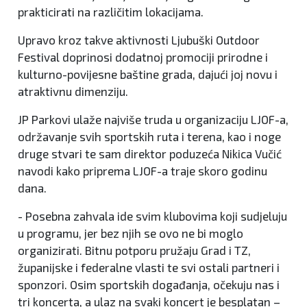
prakticirati na različitim lokacijama.
Upravo kroz takve aktivnosti Ljubuški Outdoor
Festival doprinosi dodatnoj promociji prirodne i
kulturno-povijesne baštine grada, dajući joj novu i
atraktivnu dimenziju.
JP Parkovi ulaže najviše truda u organizaciju LJOF-a,
održavanje svih sportskih ruta i terena, kao i noge
druge stvari te sam direktor poduzeća Nikica Vučić
navodi kako priprema LJOF-a traje skoro godinu
dana.
- Posebna zahvala ide svim klubovima koji sudjeluju
u programu, jer bez njih se ovo ne bi moglo
organizirati. Bitnu potporu pružaju Grad i TZ,
županijske i federalne vlasti te svi ostali partneri i
sponzori. Osim sportskih događanja, očekuju nas i
tri koncerta, a ulaz na svaki koncert je besplatan –