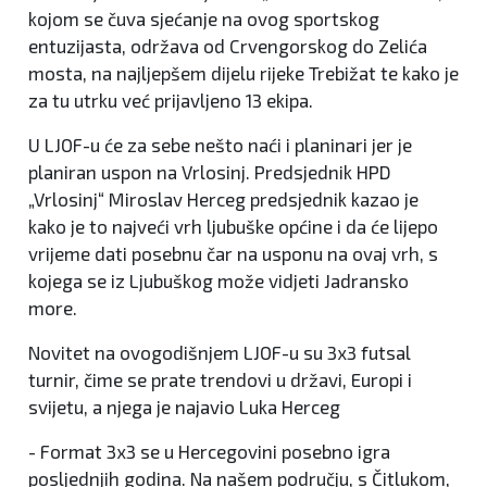
kojom se čuva sjećanje na ovog sportskog
entuzijasta, održava od Crvengorskog do Zelića
mosta, na najljepšem dijelu rijeke Trebižat te kako je
za tu utrku već prijavljeno 13 ekipa.
U LJOF-u će za sebe nešto naći i planinari jer je
planiran uspon na Vrlosinj. Predsjednik HPD
„Vrlosinj“ Miroslav Herceg predsjednik kazao je
kako je to najveći vrh ljubuške općine i da će lijepo
vrijeme dati posebnu čar na usponu na ovaj vrh, s
kojega se iz Ljubuškog može vidjeti Jadransko
more.
Novitet na ovogodišnjem LJOF-u su 3x3 futsal
turnir, čime se prate trendovi u državi, Europi i
svijetu, a njega je najavio Luka Herceg
- Format 3x3 se u Hercegovini posebno igra
posljednjih godina. Na našem području, s Čitlukom,