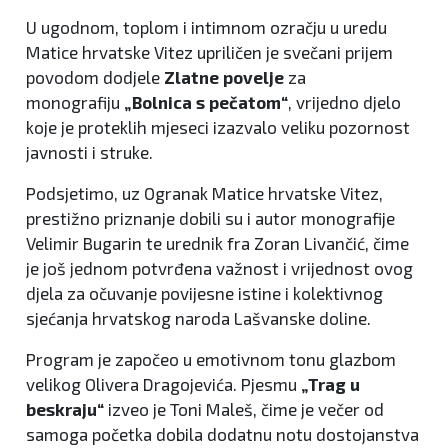
U ugodnom, toplom i intimnom ozračju u uredu
Matice hrvatske Vitez upriličen je svečani prijem
povodom dodjele
Zlatne povelje
za
monografiju
„Bolnica s pečatom“
, vrijedno djelo
koje je proteklih mjeseci izazvalo veliku pozornost
javnosti i struke.
Podsjetimo, uz Ogranak Matice hrvatske Vitez,
prestižno priznanje dobili su i autor monografije
Velimir Bugarin te urednik fra Zoran Livančić, čime
je još jednom potvrđena važnost i vrijednost ovog
djela za očuvanje povijesne istine i kolektivnog
sjećanja hrvatskog naroda Lašvanske doline.
Program je započeo u emotivnom tonu glazbom
velikog Olivera Dragojevića. Pjesmu
„Trag u
beskraju“
izveo je Toni Maleš, čime je večer od
samoga početka dobila dodatnu notu dostojanstva