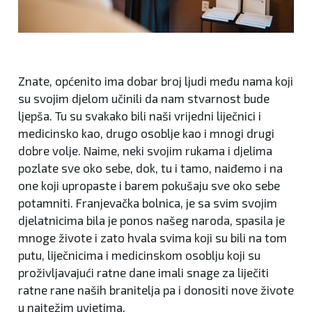
Znate, općenito ima dobar broj ljudi među nama koji
su svojim djelom učinili da nam stvarnost bude
ljepša. Tu su svakako bili naši vrijedni liječnici i
medicinsko kao, drugo osoblje kao i mnogi drugi
dobre volje. Naime, neki svojim rukama i djelima
pozlate sve oko sebe, dok, tu i tamo, naiđemo i na
one koji upropaste i barem pokušaju sve oko sebe
potamniti. Franjevačka bolnica, je sa svim svojim
djelatnicima bila je ponos našeg naroda, spasila je
mnoge živote i zato hvala svima koji su bili na tom
putu, liječnicima i medicinskom osoblju koji su
proživljavajući ratne dane imali snage za liječiti
ratne rane naših branitelja pa i donositi nove živote
u najtežim uvjetima.