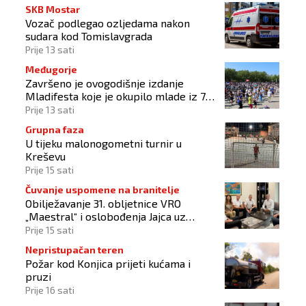
SKB Mostar
Vozač podlegao ozljedama nakon
sudara kod Tomislavgrada
Prije 13 sati
Međugorje
Završeno je ovogodišnje izdanje
Mladifesta koje je okupilo mlade iz 73
zemlje svijeta
Prije 13 sati
Grupna faza
U tijeku malonogometni turnir u
Kreševu
Prije 15 sati
Čuvanje uspomene na branitelje
Obilježavanje 31. obljetnice VRO
„Maestral“ i oslobođenja Jajca uz
pokroviteljstvo HNS-a BiH
Prije 15 sati
Nepristupačan teren
Požar kod Konjica prijeti kućama i
pruzi
Prije 16 sati