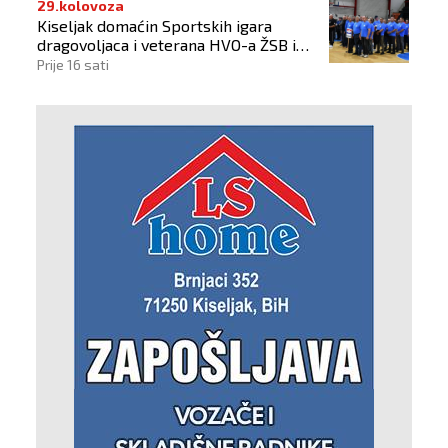
29.kolovoza
Kiseljak domaćin Sportskih igara
dragovoljaca i veterana HVO-a ŽSB i
Dana branitelja
Prije 16 sati