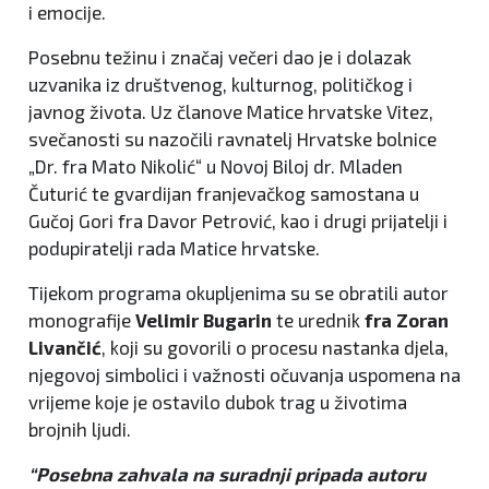
i emocije.
Posebnu težinu i značaj večeri dao je i dolazak
uzvanika iz društvenog, kulturnog, političkog i
javnog života. Uz članove Matice hrvatske Vitez,
svečanosti su nazočili ravnatelj Hrvatske bolnice
„Dr. fra Mato Nikolić“ u Novoj Biloj dr. Mladen
Čuturić te gvardijan franjevačkog samostana u
Gučoj Gori fra Davor Petrović, kao i drugi prijatelji i
podupiratelji rada Matice hrvatske.
Tijekom programa okupljenima su se obratili autor
monografije
Velimir Bugarin
te urednik
fra Zoran
Livančić
, koji su govorili o procesu nastanka djela,
njegovoj simbolici i važnosti očuvanja uspomena na
vrijeme koje je ostavilo dubok trag u životima
brojnih ljudi.
“Posebna zahvala na suradnji pripada autoru