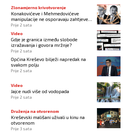
Zlonamjerno krivotvorenje
Konakovićeve i Mehmedovićeve
manipulacije ne osporavaju zahtjeve
Hrvata
Prije 2 sata
Video
Gdje je granica između slobode
izražavanja i govora mržnje?
Prije 2 sata
Općina Kreševo bilježi napredak na
svakom polju
Prije 2 sata
Video
Jajce nudi više od vodopada
Prije 2 sata
Druženja na otvorenom
Kreševski mališani uživali u kinu na
otvorenom
Prije 3 sata