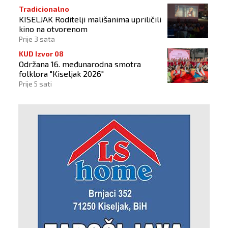
Tradicionalno
KISELJAK Roditelji mališanima upriličili
kino na otvorenom
Prije 3 sata
KUD Izvor 08
Održana 16. međunarodna smotra
folklora "Kiseljak 2026"
Prije 5 sati