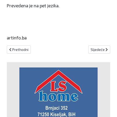
Prevedena je na pet jezika.
artinfo.ba
Prethodni članak: Franjevački muzej i galerija Gorica-Livno obiljež
Sljedeći članak:
Prethodni
Sljedeće