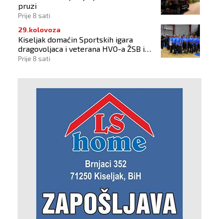
pruzi
Prije 8 sati
29.kolovoza
Kiseljak domaćin Sportskih igara
dragovoljaca i veterana HVO-a ŽSB i
Dana branitelja
Prije 8 sati