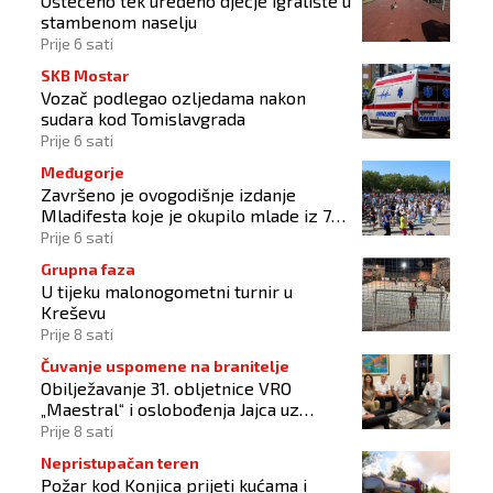
Oštećeno tek uređeno dječje igralište u
stambenom naselju
Prije 6 sati
SKB Mostar
Vozač podlegao ozljedama nakon
sudara kod Tomislavgrada
Prije 6 sati
Međugorje
Završeno je ovogodišnje izdanje
Mladifesta koje je okupilo mlade iz 73
zemlje svijeta
Prije 6 sati
Grupna faza
U tijeku malonogometni turnir u
Kreševu
Prije 8 sati
Čuvanje uspomene na branitelje
Obilježavanje 31. obljetnice VRO
„Maestral“ i oslobođenja Jajca uz
pokroviteljstvo HNS-a BiH
Prije 8 sati
Nepristupačan teren
Požar kod Konjica prijeti kućama i