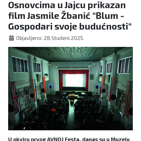
Osnovcima u Jajcu prikazan
film Jasmile Žbanić "Blum -
Gospodari svoje budućnosti"
Objavljeno: 28.Studeni.2025.
U okviru prvog AVNOJ Festa, danas su u Muzeju