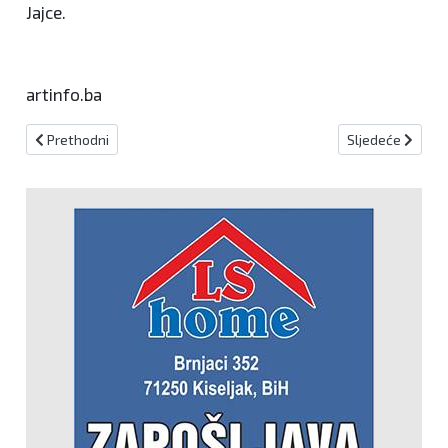
Jajce.
artinfo.ba
Prethodni članak: Knjižnica Srednje škole "Novi Travnik" zaprimila v
Sljedeći članak:
Prethodni
Sljedeće