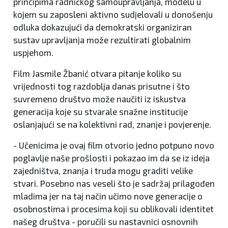
principima radničkog samoupravljanja, modelu u
kojem su zaposleni aktivno sudjelovali u donošenju
odluka dokazujući da demokratski organiziran
sustav upravljanja može rezultirati globalnim
uspjehom.
Film Jasmile Žbanić otvara pitanje koliko su
vrijednosti tog razdoblja danas prisutne i što
suvremeno društvo može naučiti iz iskustva
generacija koje su stvarale snažne institucije
oslanjajući se na kolektivni rad, znanje i povjerenje.
- Učenicima je ovaj film otvorio jedno potpuno novo
poglavlje naše prošlosti i pokazao im da se iz ideja
zajedništva, znanja i truda mogu graditi velike
stvari. Posebno nas veseli što je sadržaj prilagođen
mladima jer na taj način učimo nove generacije o
osobnostima i procesima koji su oblikovali identitet
našeg društva - poručili su nastavnici osnovnih