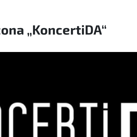
zona „KoncertiDA“