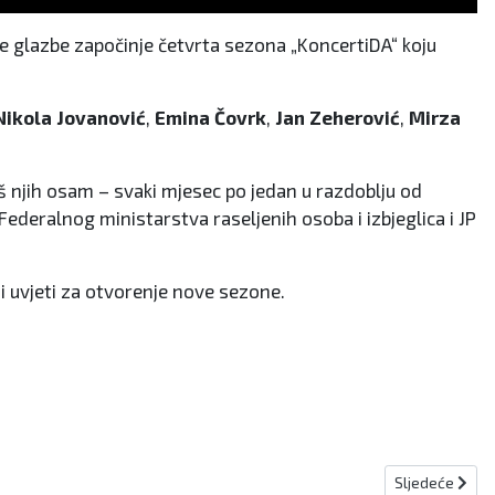
 glazbe započinje četvrta sezona „KoncertiDA“ koju
Nikola Jovanović
,
Emina Čovrk
,
Jan Zeherović
,
Mirza
š njih osam – svaki mjesec po jedan u razdoblju od
ederalnog ministarstva raseljenih osoba i izbjeglica i JP
ji uvjeti za otvorenje nove sezone.
Sljedeći člana
Sljedeće