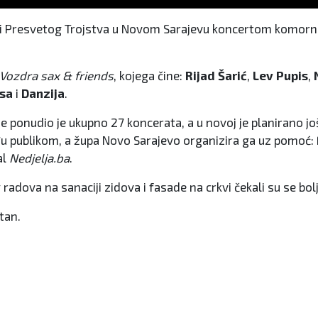
vi Presvetog Trojstva u Novom Sarajevu koncertom komorne
Vozdra sax
&
friends
, kojega čine:
Rijad Šarić
,
Lev Pupis
,
osa
i
Danzija
.
 ponudio je ukupno 27 koncerata, a u novoj je planirano jo
u publikom, a župa Novo Sarajevo organizira ga uz pomoć: F
al
Nedjelja.ba
.
radova na sanaciji zidova i fasade na crkvi čekali su se bol
tan.
estament"