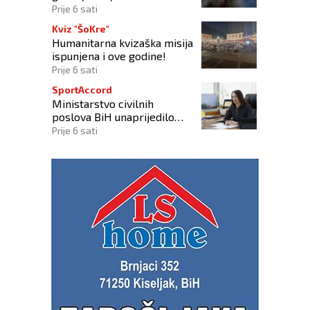
Tractor i helikopter OS-a
Prije 6 sati
BiH
Kviz "ŠoKre"
Humanitarna kvizaška misija
ispunjena i ove godine!
Prije 6 sati
SportAccord
Ministarstvo civilnih
poslova BiH unaprijedilo
sustav registracije sportskih
Prije 6 sati
organizacija