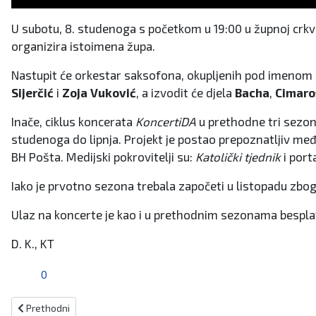
U subotu, 8. studenoga s početkom u 19:00 u župnoj crk
organizira istoimena župa.
Nastupit će orkestar saksofona, okupljenih pod imenom
Sijerčić
i
Zoja Vuković
, a izvodit će djela
Bacha
,
Cimar
Inače, ciklus koncerata
KoncertiDA
u prethodne tri sezone
studenoga do lipnja. Projekt je postao prepoznatljiv međ
BH Pošta. Medijski pokrovitelji su:
Katolički tjednik
i port
Iako je prvotno sezona trebala započeti u listopadu zbog 
Ulaz na koncerte je kao i u prethodnim sezonama bespla
D. K., KT
0
Prethodni članak: NOVI TRAVNIK: Na kino repertoaru domaći film "T
Prethodni