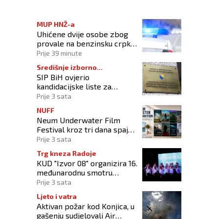
MUP HNŽ-a
Uhićene dvije osobe zbog
provale na benzinsku crpku
u Konjicu
Prije 39 minute
Središnje izborno
SIP BiH ovjerio
povjerenstvo
kandidacijske liste za
kompenzacijske mandate na
Prije 3 sata
Općim izborima 2026
NUFF
Neum Underwater Film
Festival kroz tri dana spaja
umjetnost filma i more
Prije 3 sata
Trg kneza Radoje
KUD "Izvor 08" organizira 16.
međunarodnu smotru
folklora "Kiseljak 2026"
Prije 3 sata
Ljeto i vatra
Aktivan požar kod Konjica, u
gašenju sudjelovali Air