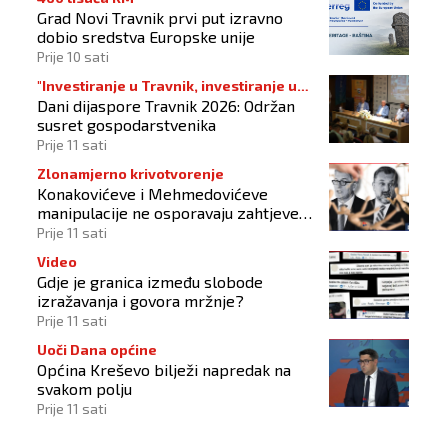
Grad Novi Travnik prvi put izravno
dobio sredstva Europske unije
Prije 10 sati
"Investiranje u Travnik, investiranje u
Dani dijaspore Travnik 2026: Održan
budućnost"
susret gospodarstvenika
Prije 11 sati
Zlonamjerno krivotvorenje
Konakovićeve i Mehmedovićeve
manipulacije ne osporavaju zahtjeve
Hrvata
Prije 11 sati
Video
Gdje je granica između slobode
izražavanja i govora mržnje?
Prije 11 sati
Uoči Dana općine
Općina Kreševo bilježi napredak na
svakom polju
Prije 11 sati