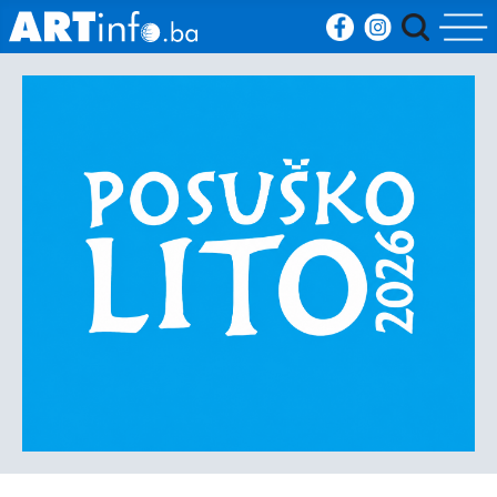
Početna
Vijesti
Sport
Kultura
Crna
kronika
Politika
Zanimljivosti