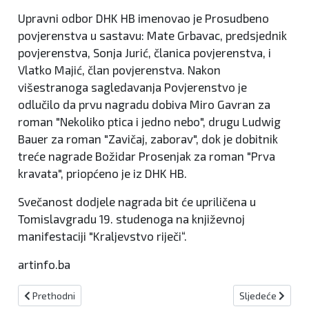
Upravni odbor DHK HB imenovao je Prosudbeno
povjerenstva u sastavu: Mate Grbavac, predsjednik
povjerenstva, Sonja Jurić, članica povjerenstva, i
Vlatko Majić, član povjerenstva. Nakon
višestranoga sagledavanja Povjerenstvo je
odlučilo da prvu nagradu dobiva Miro Gavran za
roman "Nekoliko ptica i jedno nebo", drugu Ludwig
Bauer za roman "Zavičaj, zaborav", dok je dobitnik
treće nagrade Božidar Prosenjak za roman "Prva
kravata", priopćeno je iz DHK HB.
Svečanost dodjele nagrada bit će upriličena u
Tomislavgradu 19. studenoga na književnoj
manifestaciji "Kraljevstvo riječi“.
artinfo.ba
Prethodni članak: NAJAVA Kiseljak u Sarajevu
Sljedeći članak:
Prethodni
Sljedeće