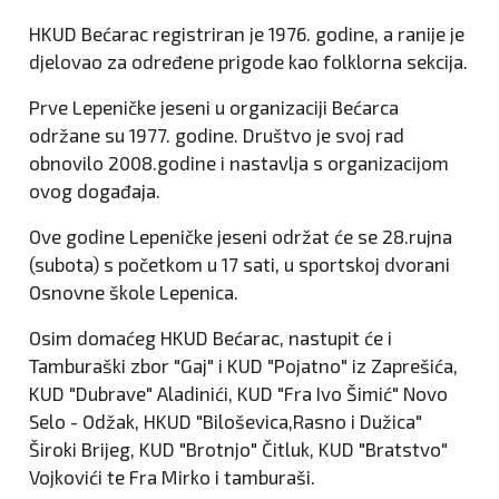
HKUD Bećarac registriran je 1976. godine, a ranije je
djelovao za određene prigode kao folklorna sekcija.
Prve Lepeničke jeseni u organizaciji Bećarca
održane su 1977. godine. Društvo je svoj rad
obnovilo 2008.godine i nastavlja s organizacijom
ovog događaja.
Ove godine Lepeničke jeseni održat će se 28.rujna
(subota) s početkom u 17 sati, u sportskoj dvorani
Osnovne škole Lepenica.
Osim domaćeg HKUD Bećarac, nastupit će i
Tamburaški zbor "Gaj" i KUD "Pojatno" iz Zaprešića,
KUD "Dubrave" Aladinići, KUD "Fra Ivo Šimić" Novo
Selo - Odžak, HKUD "Biloševica,Rasno i Dužica"
Široki Brijeg, KUD "Brotnjo" Čitluk, KUD "Bratstvo"
Vojkovići te Fra Mirko i tamburaši.