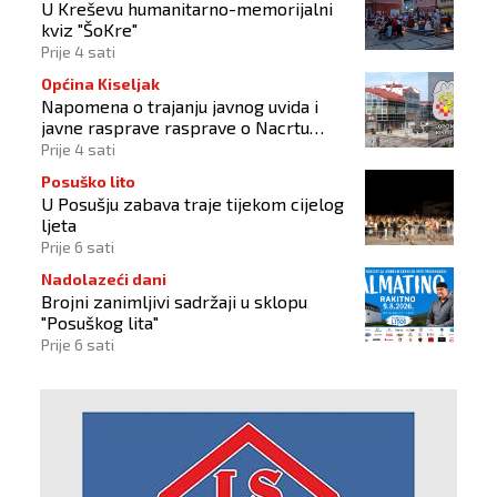
U Kreševu humanitarno-memorijalni
kviz "ŠoKre"
Prije 4 sati
Općina Kiseljak
Napomena o trajanju javnog uvida i
javne rasprave rasprave o Nacrtu
prostornog plana
Prije 4 sati
Posuško lito
U Posušju zabava traje tijekom cijelog
ljeta
Prije 6 sati
Nadolazeći dani
Brojni zanimljivi sadržaji u sklopu
"Posuškog lita"
Prije 6 sati