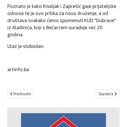
Poznato je kako Kiseljak i Zaprešić gaje prijateljske
odnose te je ovo prilika za novo druženje, a od
društava svakako ćemo spomenuti KUD "Dubrave"
iz Aladinića, koji s Bećarcem surađuje već 20
godina.
Ulaz je slobodan.
artinfo.ba
Prethodni članak: Otvoren Sajam knjige 2024. u Tuzli
Sljedeći članak: 
Prethodni
Sljedeće