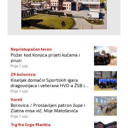
Nepristupačan teren
Požar kod Konjica prijeti kućama i
pruzi
Prije 1 sat
29.kolovoza
Kiseljak domaćin Sportskih igara
dragovoljaca i veterana HVO-a ŽSB i
Dana branitelja
Prije 1 sat
Vareš
Borovica / Proslavljen patron župe i
Zlatna misa vlč. Mije Matoševića
Prije 1 sat
Trg fra Grge Martića