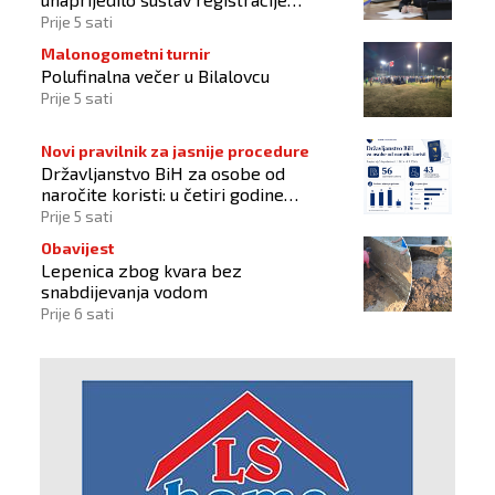
sportskih organizacija
Prije 5 sati
Malonogometni turnir
Polufinalna večer u Bilalovcu
Prije 5 sati
Novi pravilnik za jasnije procedure
Državljanstvo BiH za osobe od
naročite koristi: u četiri godine
odobrena 43 zahtjeva
Prije 5 sati
Obavijest
Lepenica zbog kvara bez
snabdijevanja vodom
Prije 6 sati