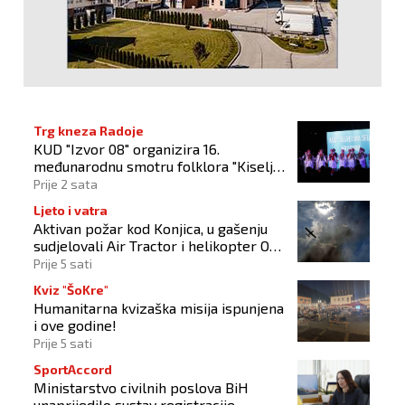
Trg kneza Radoje
KUD "Izvor 08" organizira 16.
međunarodnu smotru folklora "Kiseljak
2026"
Prije 2 sata
Ljeto i vatra
Aktivan požar kod Konjica, u gašenju
sudjelovali Air Tractor i helikopter OS-
a BiH
Prije 5 sati
Kviz "ŠoKre"
Humanitarna kvizaška misija ispunjena
i ove godine!
Prije 5 sati
SportAccord
Ministarstvo civilnih poslova BiH
unaprijedilo sustav registracije