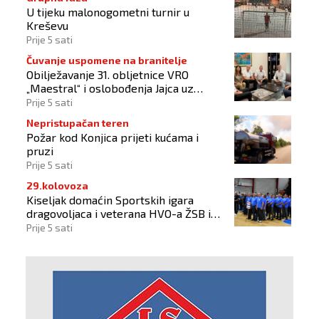
U tijeku malonogometni turnir u
Kreševu
Prije 5 sati
Čuvanje uspomene na branitelje
Obilježavanje 31. obljetnice VRO
„Maestral“ i oslobođenja Jajca uz
pokroviteljstvo HNS-a BiH
Prije 5 sati
Nepristupačan teren
Požar kod Konjica prijeti kućama i
pruzi
Prije 5 sati
29.kolovoza
Kiseljak domaćin Sportskih igara
dragovoljaca i veterana HVO-a ŽSB i
Dana branitelja
Prije 5 sati