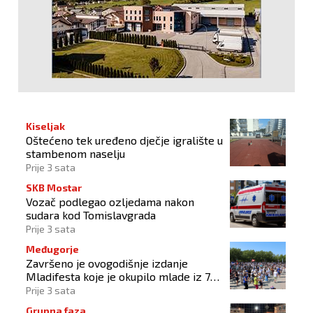
Kiseljak
Oštećeno tek uređeno dječje igralište u
stambenom naselju
Prije 3 sata
SKB Mostar
Vozač podlegao ozljedama nakon
sudara kod Tomislavgrada
Prije 3 sata
Međugorje
Završeno je ovogodišnje izdanje
Mladifesta koje je okupilo mlade iz 73
zemlje svijeta
Prije 3 sata
Grupna faza