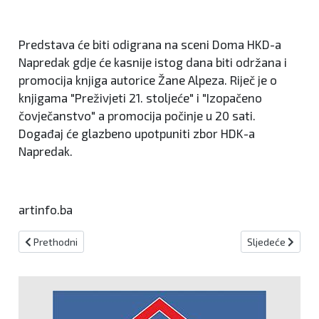
Predstava će biti odigrana na sceni Doma HKD-a
Napredak gdje će kasnije istog dana biti održana i
promocija knjiga autorice Žane Alpeza. Riječ je o
knjigama "Preživjeti 21. stoljeće" i "Izopačeno
čovječanstvo" a promocija počinje u 20 sati.
Događaj će glazbeno upotpuniti zbor HDK-a
Napredak.
artinfo.ba
Prethodni članak: Kino „Theatre“: Od 12. svibnja pogledajte film "P
Sljedeći članak:
Prethodni
Sljedeće