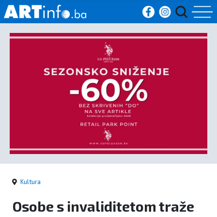
Početna
Vijesti
Sport
Kultura
Crna
kronika
Kultura
Politika
Osobe s invaliditetom traže
Zanimljivosti