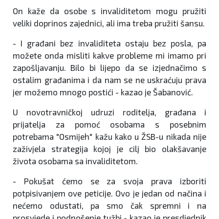
On kaže da osobe s invaliditetom mogu pružiti
veliki doprinos zajednici, ali ima treba pružiti šansu.
- I građani bez invaliditeta ostaju bez posla, pa
možete onda misliti kakve probleme mi imamo pri
zapošljavanju. Bilo bi lijepo da se izjednačimo s
ostalim građanima i da nam se ne uskraćuju prava
jer možemo mnogo postići - kazao je Šabanović.
U novotravničkoj udruzi roditelja, građana i
prijatelja za pomoć osobama s posebnim
potrebama "Osmijeh" kažu kako u ŽSB-u nikada nije
zaživjela strategija kojoj je cilj bio olakšavanje
života osobama sa invaliditetom.
- Pokušat ćemo se za svoja prava izboriti
potpisivanjem ove peticije. Ovo je jedan od načina i
nećemo odustati, pa smo čak spremni i na
prosvjede i podnošenje tužbi - kazao je presdjednik