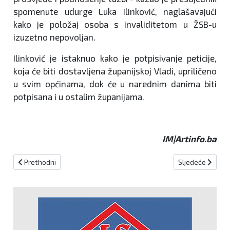
spomenute udurge Luka Ilinković, naglašavajući
kako je položaj osoba s invaliditetom u ŽSB-u
izuzetno nepovoljan.
Ilinković je istaknuo kako je potpisivanje peticije,
koja će biti dostavljena županijskoj Vladi, upriličeno
u svim općinama, dok će u narednim danima biti
potpisana i u ostalim županijama.
IM|Artinfo.ba
Prethodni članak: PROGRAM GLAZBE I PLESA POVODOM USKRSA
Sljedeći člana
Prethodni
Sljedeće