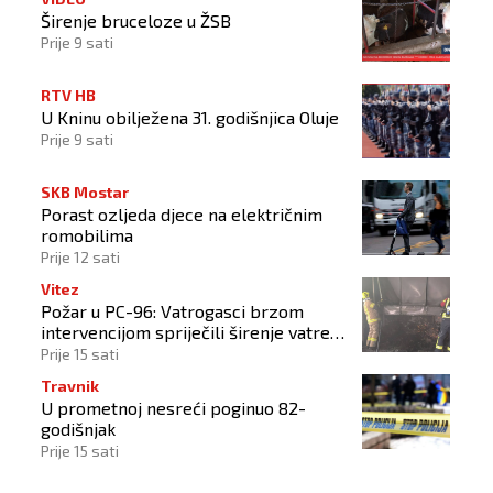
Širenje bruceloze u ŽSB
Prije 9 sati
RTV HB
U Kninu obilježena 31. godišnjica Oluje
Prije 9 sati
SKB Mostar
Porast ozljeda djece na električnim
romobilima
Prije 12 sati
Vitez
Požar u PC-96: Vatrogasci brzom
intervencijom spriječili širenje vatre
na okolne objekte
Prije 15 sati
Travnik
U prometnoj nesreći poginuo 82-
godišnjak
Prije 15 sati