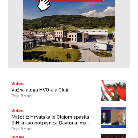
Video
Važna uloga HVO-a u Oluji
Prije 6 sati
Video
Mišetić: Hrvatska je Olujom spasila
BiH, a kao potpisnica Daytona ima
puno pravo štititi hrvatski narod
Prije 6 sati
VIDEO