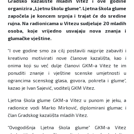
Gradsko kazalište mladih Vitez i ove godine
organizira „Ljetnu školu glume“. Ljetna škola glume
započela je koncem srpnja i trajat će do sredine
rujna. Na radionicama u Vitezu sudjeluje 20 mladih
osoba, koje vrijedno usvajaju nova znanja i
glumačke vještine.
“I ove godine smo za cilj postavili najprije zabaviti i
kreativno motivirati nove članove kazališta, kao i
onima koji su već dulje članovi GKM-a Vitez te im
ponuditi znanje i vještine scenske umjetnosti u
ograncima scenskog glasa, govora, pokreta i glume”,
kazao je Ivan Sajević, voditelj GKM Vitez.
Ljetna škola glume GKM-a Vitez u punom je jeku, a
radionice vodi Marko Mirković, diplomirani glumac i
član Gradskog kazališta mladih Vitez.
“Ovogodišnja Ljetna škola glume” GKM-a Vitez