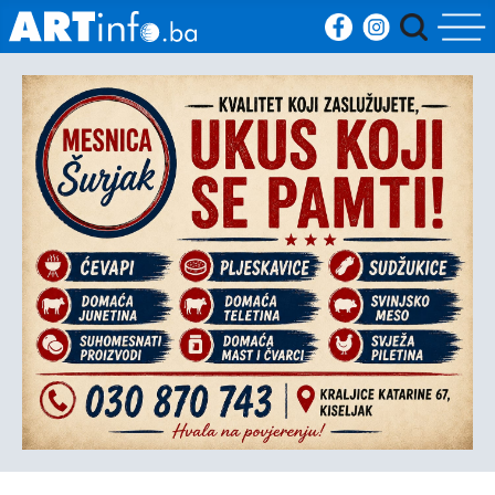
Početna
Vijesti
Sport
Kultura
Crna
kronika
Politika
Zanimljivosti