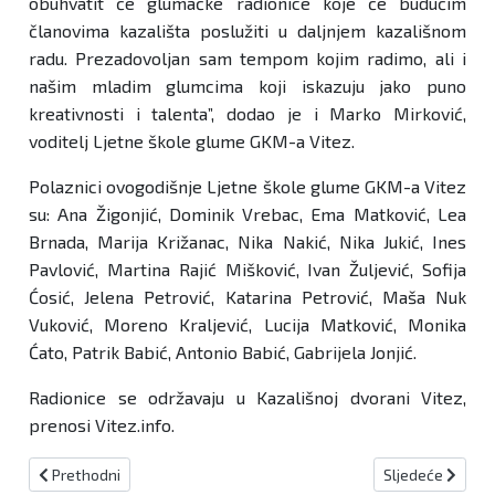
obuhvatit će glumačke radionice koje će budućim
članovima kazališta poslužiti u daljnjem kazališnom
radu. Prezadovoljan sam tempom kojim radimo, ali i
našim mladim glumcima koji iskazuju jako puno
kreativnosti i talenta”, dodao je i Marko Mirković,
voditelj Ljetne škole glume GKM-a Vitez.
Polaznici ovogodišnje Ljetne škole glume GKM-a Vitez
su: Ana Žigonjić, Dominik Vrebac, Ema Matković, Lea
Brnada, Marija Križanac, Nika Nakić, Nika Jukić, Ines
Pavlović, Martina Rajić Mišković, Ivan Žuljević, Sofija
Ćosić, Jelena Petrović, Katarina Petrović, Maša Nuk
Vuković, Moreno Kraljević, Lucija Matković, Monika
Ćato, Patrik Babić, Antonio Babić, Gabrijela Jonjić.
Radionice se održavaju u Kazališnoj dvorani Vitez,
prenosi Vitez.info.
Prethodni članak: Otvoren 25. jubilarni festival Dani hrvatskog fil
Sljedeći članak:
Prethodni
Sljedeće