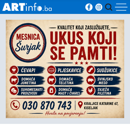
Početna
Vijesti
Sport
Kultura
Crna
kronika
Politika
Zanimljivosti