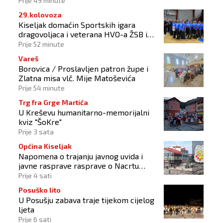
Prije 49 minute
29.kolovoza
Kiseljak domaćin Sportskih igara
dragovoljaca i veterana HVO-a ŽSB i
Dana branitelja
Prije 52 minute
Vareš
Borovica / Proslavljen patron župe i
Zlatna misa vlč. Mije Matoševića
Prije 54 minute
Trg fra Grge Martića
U Kreševu humanitarno-memorijalni
kviz "ŠoKre"
Prije 3 sata
Općina Kiseljak
Napomena o trajanju javnog uvida i
javne rasprave rasprave o Nacrtu
prostornog plana
Prije 4 sati
Posuško lito
U Posušju zabava traje tijekom cijelog
ljeta
Prije 6 sati