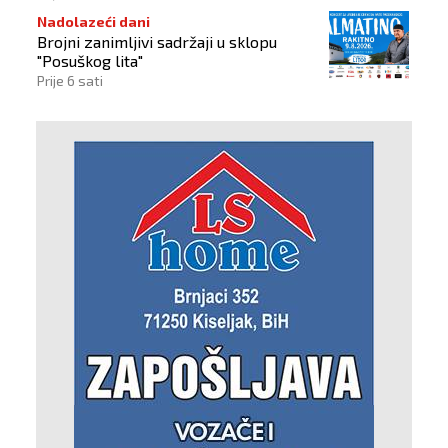
Nadolazeći dani
Brojni zanimljivi sadržaji u sklopu
"Posuškog lita"
Prije 6 sati