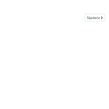
Sljedeći članak
Sljedeće