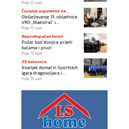
Prije 15 sati
Čuvanje uspomene na
Obilježavanje 31. obljetnice
branitelje
VRO „Maestral“ i
oslobođenja Jajca uz
Prije 15 sati
pokroviteljstvo HNS-a BiH
Nepristupačan teren
Požar kod Konjica prijeti
kućama i pruzi
Prije 15 sati
29.kolovoza
Kiseljak domaćin Sportskih
igara dragovoljaca i
veterana HVO-a ŽSB i Dana
Prije 15 sati
branitelja