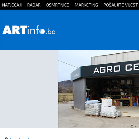
NATJEČAJI
RADAR
OSMRTNICE
MARKETING
POŠALJITE VIJEST
Početna
Vijesti
Sport
Kultura
Crna
kronika
Politika
Zanimljivosti