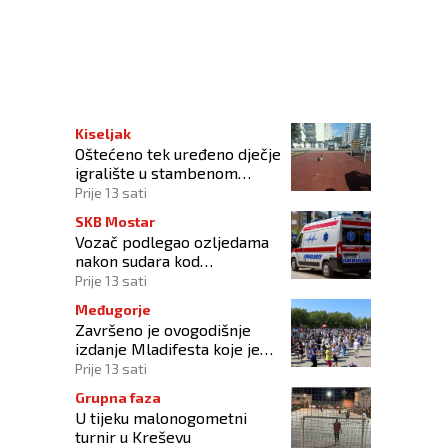
Kiseljak
Oštećeno tek uređeno dječje
igralište u stambenom
naselju
Prije 13 sati
SKB Mostar
Vozač podlegao ozljedama
nakon sudara kod
Tomislavgrada
Prije 13 sati
Međugorje
Završeno je ovogodišnje
izdanje Mladifesta koje je
okupilo mlade iz 73 zemlje
Prije 13 sati
svijeta
Grupna faza
U tijeku malonogometni
turnir u Kreševu