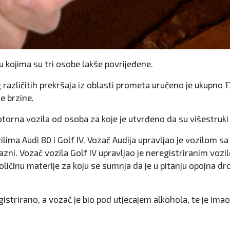
u kojima su tri osobe lakše povrijeđene.
og različitih prekršaja iz oblasti prometa uručeno je ukupn
e brzine.
orna vozila od osoba za koje je utvrđeno da su višestruki 
zilima Audi 80 i Golf IV. Vozač Audija upravljao je vozilom
zni. Vozač vozila Golf IV upravljao je neregistriranim vozil
ličinu materije za koju se sumnja da je u pitanju opojna dr
egistrirano, a vozač je bio pod utjecajem alkohola, te je i