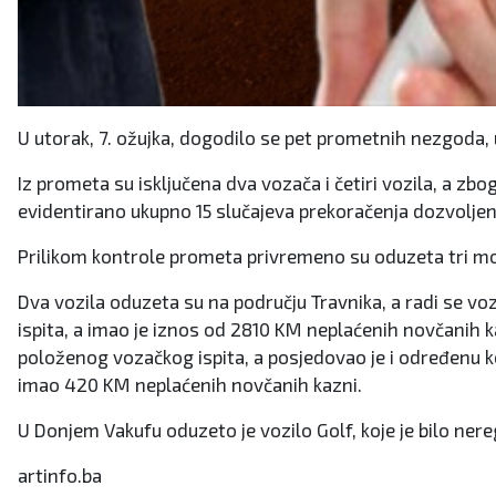
U utorak, 7. ožujka, dogodilo se pet prometnih nezgoda, 
Iz prometa su isključena dva vozača i četiri vozila, a zb
evidentirano ukupno 15 slučajeva prekoračenja dozvoljen
Prilikom kontrole prometa privremeno su oduzeta tri mot
Dva vozila oduzeta su na području Travnika, a radi se vo
ispita, a imao je iznos od 2810 KM neplaćenih novčanih ka
položenog vozačkog ispita, a posjedovao je i određenu ko
imao 420 KM neplaćenih novčanih kazni.
U Donjem Vakufu oduzeto je vozilo Golf, koje je bilo ner
artinfo.ba