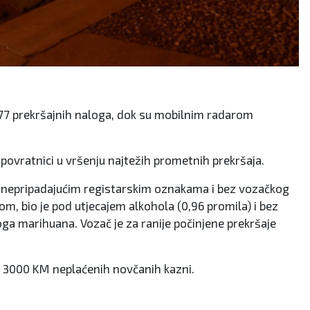
o 177 prekršajnih naloga, dok su mobilnim radarom
povratnici u vršenju najtežih prometnih prekršaja.
 sa nepripadajućim registarskim oznakama i bez vozačkog
om, bio je pod utjecajem alkohola (0,96 promila) i bez
oga marihuana. Vozač je za ranije počinjene prekršaje
mao 3000 KM neplaćenih novčanih kazni.