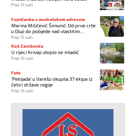
Prije 15 sati
Fojničanka s australskom adresom
Marina Miličević Šimunić: Od prve crte
u Oluji do pobjede nad vlastitim
„olujama“
Prije 15 sati
Kod Zavidovića
U rijeci Krivaji utopio se mladić
Prije 16 sati
Foto
'Pekijada' u Varešu okupila 37 ekipa iz
četiri države regije
Prije 16 sati