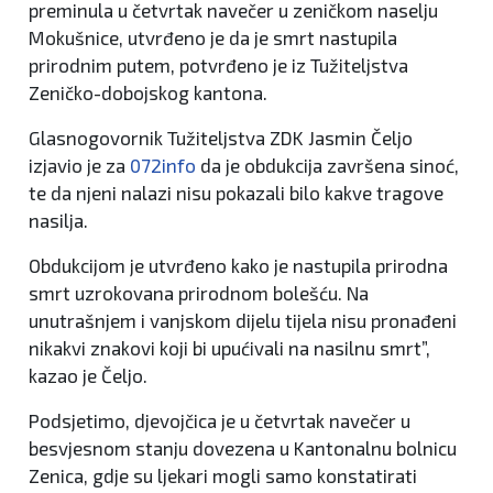
preminula u četvrtak navečer u zeničkom naselju
Mokušnice, utvrđeno je da je smrt nastupila
prirodnim putem, potvrđeno je iz Tužiteljstva
Zeničko-dobojskog kantona.
Glasnogovornik Tužiteljstva ZDK Jasmin Čeljo
izjavio je za
072info
da je obdukcija završena sinoć,
te da njeni nalazi nisu pokazali bilo kakve tragove
nasilja.
Obdukcijom je utvrđeno kako je nastupila prirodna
smrt uzrokovana prirodnom bolešću. Na
unutrašnjem i vanjskom dijelu tijela nisu pronađeni
nikakvi znakovi koji bi upućivali na nasilnu smrt”,
kazao je Čeljo.
Podsjetimo, djevojčica je u četvrtak navečer u
besvjesnom stanju dovezena u Kantonalnu bolnicu
Zenica, gdje su ljekari mogli samo konstatirati