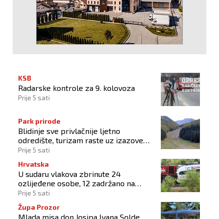
KSB
Radarske kontrole za 9. kolovoza
Prije 5 sati
Park prirode
Blidinje sve privlačnije ljetno
odredište, turizam raste uz izazove
očuvanja prirode
Prije 5 sati
Hrvatska
U sudaru vlakova zbrinute 24
ozlijeđene osobe, 12 zadržano na
liječenju
Prije 5 sati
Župa Prozor
Mlada misa don Josipa Ivana Solde