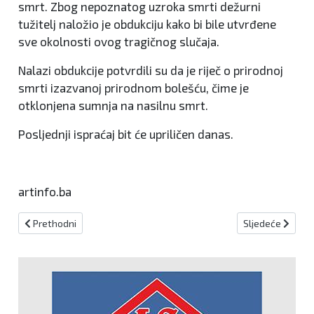
smrt. Zbog nepoznatog uzroka smrti dežurni
tužitelj naložio je obdukciju kako bi bile utvrđene
sve okolnosti ovog tragičnog slučaja.
Nalazi obdukcije potvrdili su da je riječ o prirodnoj
smrti izazvanoj prirodnom bolešću, čime je
otklonjena sumnja na nasilnu smrt.
Posljednji ispraćaj bit će upriličen danas.
artinfo.ba
Prethodni članak: Poznat identitet mladića koji je preminuo nako
Sljedeći članak
Prethodni
Sljedeće