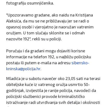
fotografiju osumnjičenika.
"Upozoravamo građane, ako naiđu na Kristijana
Aleksića, da mu se ne približavaju jer se radi o
opasnoj osobi i vjerojatno je naoružan vatrenim
oružjem. U tom slučaju sklonite se i odmah
nazovite 192", rekli su u policiji.
Poručuju i da građani mogu dojaviti korisne
informacije na telefon 192, u najbližu policijsku
postaju ili putem e-maila na adresu
sibensko-
kninska@policija.hr
.
Mladića je u subotu navečer oko 23,05 sati na terasi
obiteljske kuće iz vatrenog oružja usmrtio 50-
godišnjak, izvijestila je ranije policija, navodeći da
policijski službenici provode kriminalističko
istraživanje radi utvrđivanja svih detalja i okolnosti