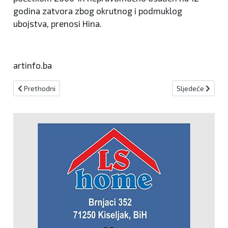
godina zatvora zbog okrutnog i podmuklog
ubojstva, prenosi Hina.
artinfo.ba
Prethodni članak: Tragedija u Kiseljaku: Muškarac pucao u dvije 
Sljedeći članak: 
Prethodni
Sljedeće