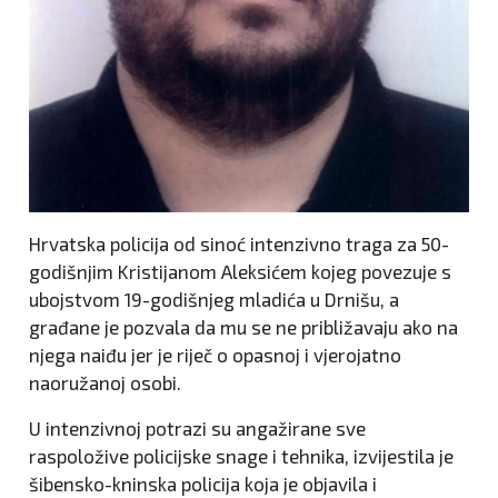
Hrvatska policija od sinoć intenzivno traga za 50-
godišnjim Kristijanom Aleksićem kojeg povezuje s
ubojstvom 19-godišnjeg mladića u Drnišu, a
građane je pozvala da mu se ne približavaju ako na
njega naiđu jer je riječ o opasnoj i vjerojatno
naoružanoj osobi.
U intenzivnoj potrazi su angažirane sve
raspoložive policijske snage i tehnika, izvijestila je
šibensko-kninska policija koja je objavila i