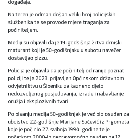
događaja.
Na teren je odmah došao veliki broj policijskih
službenika te se provode mjere traganja za
počiniteljem.
Mediji su objavili da je 19-godsišnja žrtva drniški
maturant koji je 50-godišnjaku u subotu navečer
dostavljao pizzu.
Policija je objavila da je počinitelj od ranije poznat
policiji te je 2023. prijavljen Općinskom državnom
odvjetništvu u Šibeniku za kazneno djelo
nedozvoljenog posjedovanja, izrade i nabavljanje
oružja i eksplozivnih tvari.
Po pisanju medija 50-godišnjak je već bio osuđen za
ubojstvo 22-godišnje Marijane Sučević iz Prgometa
koje je počinio 27. svibnja 1994. godine te je
početkom 2000-ih nepravomoćno osuđen na 12