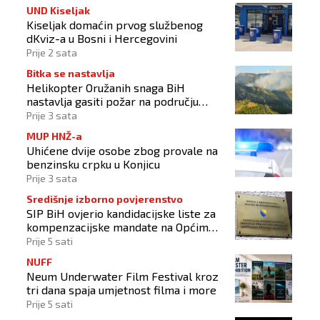
UND Kiseljak
Kiseljak domaćin prvog službenog
dKviz-a u Bosni i Hercegovini
Prije 2 sata
Bitka se nastavlja
Helikopter Oružanih snaga BiH
nastavlja gasiti požar na području
Konjica
Prije 3 sata
MUP HNŽ-a
Uhićene dvije osobe zbog provale na
benzinsku crpku u Konjicu
Prije 3 sata
Središnje izborno povjerenstvo
SIP BiH ovjerio kandidacijske liste za
kompenzacijske mandate na Općim
izborima 2026
Prije 5 sati
NUFF
Neum Underwater Film Festival kroz
tri dana spaja umjetnost filma i more
Prije 5 sati