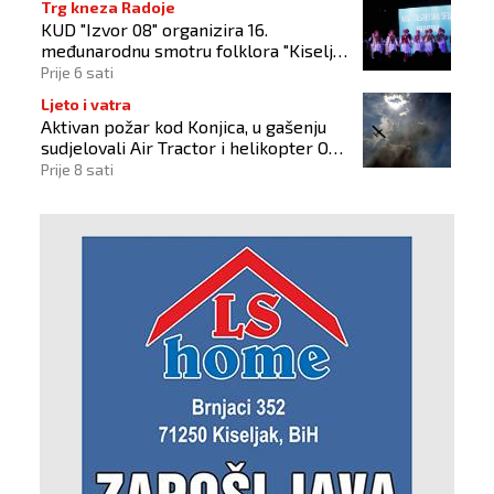
Trg kneza Radoje
KUD "Izvor 08" organizira 16.
međunarodnu smotru folklora "Kiseljak
2026"
Prije 6 sati
Ljeto i vatra
Aktivan požar kod Konjica, u gašenju
sudjelovali Air Tractor i helikopter OS-
a BiH
Prije 8 sati