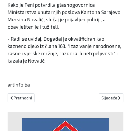
Kako je Feni potvrdila glasnogovornica
Ministarstva unutarnjih poslova Kantona Sarajevo
Mersiha Novalić, slučaj je prijavljen policiji, a
obaviješten je i tužitelj.
- Radi se uviđaj. Događaj je okvalificiran kao
kazneno djelo iz člana 163. "izazivanje narodnosne,
rasne i vjerske mržnje, razdora ili netrpeljivosti" -
kazala je Novalić.
artinfo.ba
Prethodni članak: MUP SBK upozorava građane na razne prijevare
Sljedeći članak:
Prethodni
Sljedeće