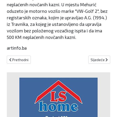
neplaćenih novčanih kazni. U mjestu Mehurić
oduzeto je motorno vozilo marke "VW-Golf 2", bez
registarskih oznaka, kojim je upravljao A.G. (1994.)
iz Travnika, za kojeg je ustanovljeno da upravlja
vozilom bez položenog vozačkog ispita i da ima
500 KM neplaćenih novčanih kazni.
artinfo.ba
Prethodni članak: Kenan Varupa negirao ubojstvo Miroslava Stoj
Sljedeći članak:
Prethodni
Sljedeće