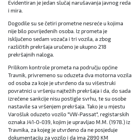
Evidentiran je jedan slučaj narušavanja javnog reda
i mira.
Dogodile su se četiri prometne nesreće u kojima
nije bilo povrijeđenih osoba. Iz prometa je
isključeno sedam vozača i tri vozila, a zbog
različitih prekršaja uručeno je ukupno 218
prekršajnih naloga.
Prilikom kontrole prometa na području općine
Travnik, privremeno su oduzeta dva motorna vozila
od osoba za koje je utvrđeno da su višestruki
povratnici u vršenju najtežih prekršaja i da, do sada
izrečene sankcije nisu postigle svrhu, te su osobe
nastavile sa vršenjem prekršaja. Tako je u mjestu
Varošluk oduzeto vozilo "VW-Passat", registarskih
oznaka J41-O-039, kojim je upravljao M.M. (1978.) iz
Travnika, za kojeg je utvrđeno da ne posjeduje
dokumentaciju za vozilo i da ima 2890 KM