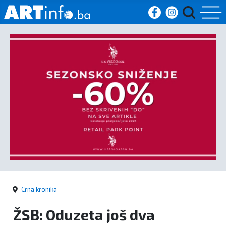
Početna
Vijesti
Sport
Kultura
Crna
kronika
Crna kronika
Politika
ŽSB: Oduzeta još dva
Zanimljivosti