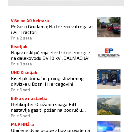
Više od 40 hektara
Požar u Grudama; Na terenu vatrogasci
i Air Tractori
Prije 2 sata
Kiseljak
Najava isključenja električne energije
na dalekovodu DV 10 kV „DALMACIJA“
Prije 3 sata
UND Kiseljak
Kiseljak domaćin prvog službenog
dKviz-a u Bosni i Hercegovini
Prije 5 sati
Bitka se nastavlja
Helikopter Oružanih snaga BiH
nastavlja gasiti požar na području
Konjica
Prije 5 sati
MUP HNŽ-a
Uhićene dvije osobe zbog provale na