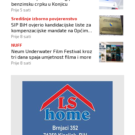
benzinsku crpku u Konjicu
Prije 5 sati
Središnje izborno povjerenstvo
SIP BiH ovjerio kandidacijske liste za
kompenzacijske mandate na Općim
izborima 2026
Prije 8 sati
NUFF
Neum Underwater Film Festival kroz
tri dana spaja umjetnost filma i more
Prije 8 sati