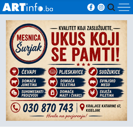
Početna
Vijesti
Sport
Kultura
Crna
kronika
Politika
Zanimljivosti