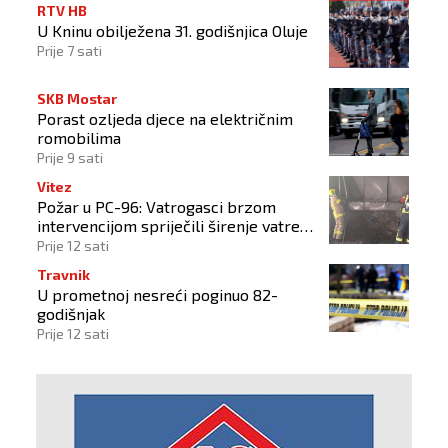
RTV HB
U Kninu obilježena 31. godišnjica Oluje
Prije 7 sati
SKB Mostar
Porast ozljeda djece na električnim
romobilima
Prije 9 sati
Vitez
Požar u PC-96: Vatrogasci brzom
intervencijom spriječili širenje vatre
na okolne objekte
Prije 12 sati
Travnik
U prometnoj nesreći poginuo 82-
godišnjak
Prije 12 sati