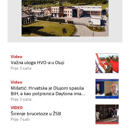
Video
Važna uloga HVO-a u Oluji
Prije 3 sata
Video
Mišetić: Hrvatska je Olujom spasila
BiH, a kao potpisnica Daytona ima
puno pravo štititi hrvatski narod
Prije 3 sata
VIDEO
Širenje bruceloze u ŽSB
Prije 7 sati