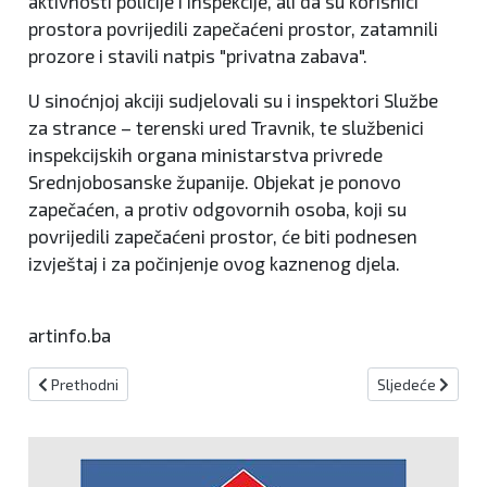
aktivnosti policije i inspekcije, ali da su korisnici
prostora povrijedili zapečaćeni prostor, zatamnili
prozore i stavili natpis "privatna zabava".
U sinoćnjoj akciji sudjelovali su i inspektori Službe
za strance – terenski ured Travnik, te službenici
inspekcijskih organa ministarstva privrede
Srednjobosanske županije. Objekat je ponovo
zapečaćen, a protiv odgovornih osoba, koji su
povrijedili zapečaćeni prostor, će biti podnesen
izvještaj i za počinjenje ovog kaznenog djela.
artinfo.ba
Prethodni članak: Busovača: Nekoliko tisuća ljudi ispratilo Ensara
Sljedeći članak:
Prethodni
Sljedeće