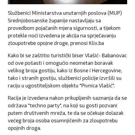
Službenici Ministarstva unutarnjih poslova (MUP)
Srednjobosanske županije nastavljaju sa
provedbom pojačanih mjera sigurnosti, a tijekom
protekle noći izvedena je akcija na sprječavanju
zloupotrebe opojne droge, prenosi Klix.ba
Kako bi se zaštitio turistički biser Vlašić- Babanovac
od ove pošasti i omogućio neometan boravak
velikog broja gostiju, kako iz Bosne i Hercegovine,
tako i stranih gostiju, službenici policije izvršili su
raciju u ugostiteljskom objektu "Pivnica Vlašić".
Racija je izvedena nakon prikupljenih saznanja da se
održava "techno party", na koji su gosti pozvani
putem društvenih mreža, te da se očekuje dolazak
većeg broja osoba osumnjičenih za zloupotrebu
opojnih droga.