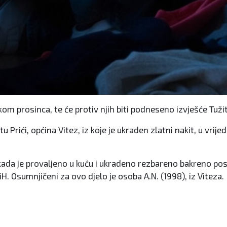
ekom prosinca, te će protiv njih biti podneseno izvješće Tuži
tu Prići, općina Vitez, iz koje je ukraden zlatni nakit, u v
 kada je provaljeno u kuću i ukradeno rezbareno bakreno pos
H. Osumnjičeni za ovo djelo je osoba A.N. (1998), iz Viteza.