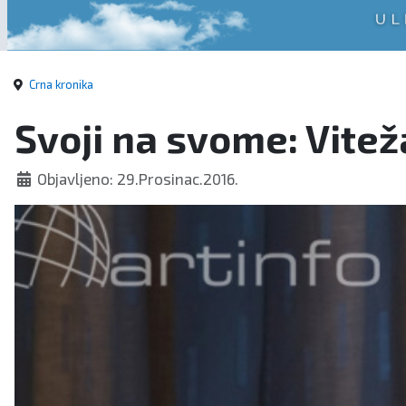
Crna kronika
Svoji na svome: Viteža
Objavljeno: 29.Prosinac.2016.