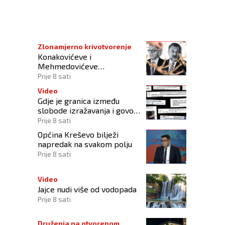
EVIMA, PJESMA ĆE SE PRETVORITI U PLAČ' Jeziva poruka ISIS-a cijeloj
Zlonamjerno krivotvorenje
Konakovićeve i
Mehmedovićeve
manipulacije ne osporavaju
Prije 8 sati
zahtjeve Hrvata
Video
Gdje je granica između
slobode izražavanja i govora
mržnje?
Prije 8 sati
Općina Kreševo bilježi
napredak na svakom polju
Prije 8 sati
Video
Jajce nudi više od vodopada
Prije 8 sati
Druženja na otvorenom