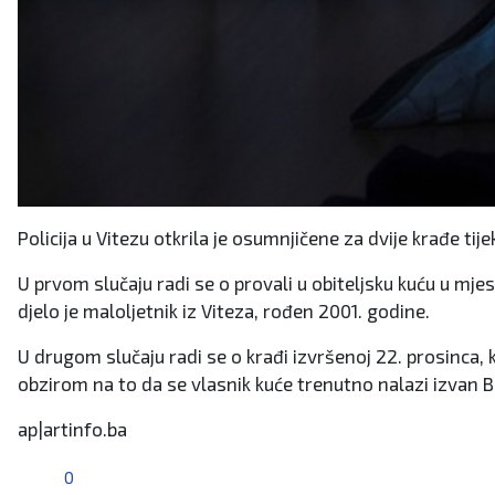
Policija u Vitezu otkrila je osumnjičene za dvije krađe tij
U prvom slučaju radi se o provali u obiteljsku kuću u mjes
djelo je maloljetnik iz Viteza, rođen 2001. godine.
U drugom slučaju radi se o krađi izvršenoj 22. prosinca,
obzirom na to da se vlasnik kuće trenutno nalazi izvan Bi
ap|artinfo.ba
0