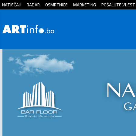
NATJEČAJI
RADAR
OSMRTNICE
MARKETING
POŠALJITE VIJEST
Početna
Vijesti
Sport
Kultura
Crna
kronika
Politika
Zanimljivosti