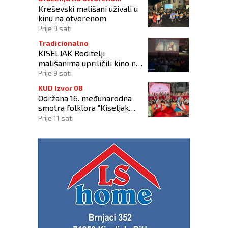
Kreševski mališani uživali u
kinu na otvorenom
Prije 9 sati
Tradicionalno
KISELJAK Roditelji
mališanima upriličili kino na
otvorenom
Prije 9 sati
KUD Izvor 08
Održana 16. međunarodna
smotra folklora "Kiseljak
2026"
Prije 11 sati