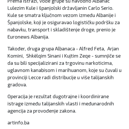
Prema istrazi, vođe grupe su navodno Albanac
Lulezim Kule i španjolski državljanin Carlo Serio.
Kule se smatra ključnom vezom između Albanije i
Španjolske, koji je osiguravao logističku podršku za
nabavku, transport i skladištenje droge, prenio je
Euronews Albanija.
Također, druga grupa Albanaca - Alfred Feta, Arjan
Komini, Shkëlqim Sinani i Kujtim Zeqe - sumnjiče se
da su bili specijalizirani za trgovinu narkoticima,
uglavnom kanabisom i marihuanom, koje su čuvali u
provinciji Lecce radi distribucije u više talijanskih
gradova.
Operacija je rezultat dugotrajne i koordinirane
istrage između talijanskih vlasti i međunarodnih
agencija za provođenje zakona.
artinfo.ba