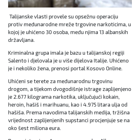
Talijanske vlasti provele su opsežnu operaciju
protiv međunarodne mreže trgovine narkoticima, u
kojoj je uhićeno 30 osoba, među njima 13 albanskih
državljana.
Kriminalna grupa imala je bazu u talijanskoj regiji
Salento i djelovala je u više dijelova Italije. Uhićeno
je i nekoliko žena, prenosi portal Kosovo Online.
Uhićeni se terete za međunarodnu trgovinu
drogom, a tijekom dvogodišnje istrage zaplijenjeno
je 2.677 kilograma narkotika, uključujući kokain,
heroin, hašiš i marihuanu, kao i 4.975 litara ulja od
hašiša. Prema navodima talijanskih medija, tržišna
vrijednost zaplijenjenih supstanci procjenjuje se na
oko šest miliona eura.