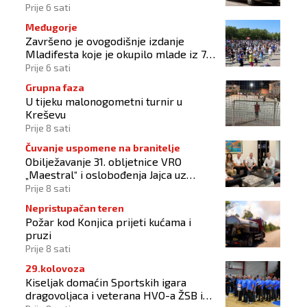
Prije 6 sati
Međugorje
Završeno je ovogodišnje izdanje
Mladifesta koje je okupilo mlade iz 73
zemlje svijeta
Prije 6 sati
Grupna faza
U tijeku malonogometni turnir u
Kreševu
Prije 8 sati
Čuvanje uspomene na branitelje
Obilježavanje 31. obljetnice VRO
„Maestral“ i oslobođenja Jajca uz
pokroviteljstvo HNS-a BiH
Prije 8 sati
Nepristupačan teren
Požar kod Konjica prijeti kućama i
pruzi
Prije 8 sati
29.kolovoza
Kiseljak domaćin Sportskih igara
dragovoljaca i veterana HVO-a ŽSB i