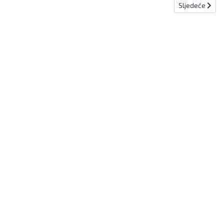
Sljedeći člana
Sljedeće