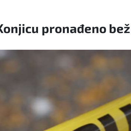
onjicu pronađeno beži