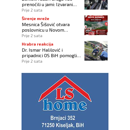
prenoćili u jami: Izvarani
smo, više nikome ne
Prije 2 sata
vjerujemo
Širenje mreže
Mesnica Šišović otvara
poslovnicu u Novom
Travniku!
Prije 2 sata
Hrabra reakcija
Dr. Ismar Halilović i
pripadnici OS BiH pomogli
ozlijeđenim u prometnoj
Prije 2 sata
kod Busovače!