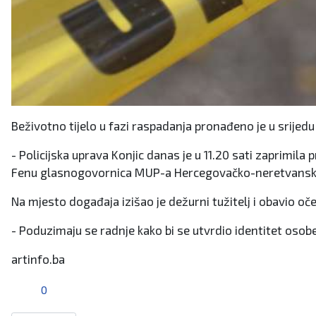
Beživotno tijelo u fazi raspadanja pronađeno je u srij
- Policijska uprava Konjic danas je u 11.20 sati zaprimil
Fenu glasnogovornica MUP-a Hercegovačko-neretvanske ž
Na mjesto događaja izišao je dežurni tužitelj i obavio oče
- Poduzimaju se radnje kako bi se utvrdio identitet osob
artinfo.ba
0