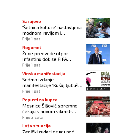
 kod Tivta
Sarajevo
'Šetnica kulture' nastavljena
modnom revijom i
predstavljanjem kozmetike
Prije 1 sat
Nogomet
Žene predvode otpor
Infantinu dok se FIFA
suočava s krizom
Prije 1 sat
upravljanja
Vinska manifestacija
Sedmo izdanje
manifestacije 'Kušaj ljubuška
vina' donosi vrhunska vina,
Prije 1 sat
gastronomiju i glazbu
Popusti za kupce
Mesnice Šišović spremno
čekaju s novom vikend-
akcijom!
Prije 2 sata
Loša situacija
Zenički rudari drugu noć